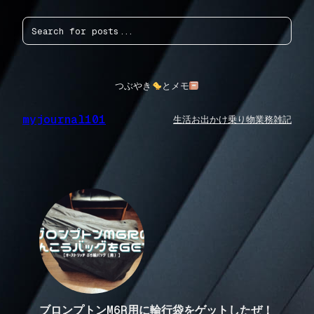
内
検
容
索
を
ス
キ
ッ
つぶやき
とメモ
プ
myjournal101
生活
お出かけ
乗り物
業務
雑記
ブロンプトンM6R用に輪行袋をゲットしたぜ！