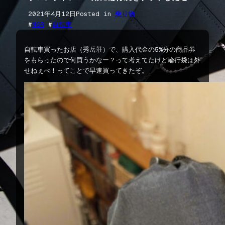
2021年4月12日
Posted in
乗り物
#
M6R
 #
自転車
自転車買ったお店（秀岳荘）で、購入代金の5%分の商品券
をもらったので何買うかなー？って考えてたけど輪行袋は外
せねぇべ！ってことで早速買ってきたぞ。