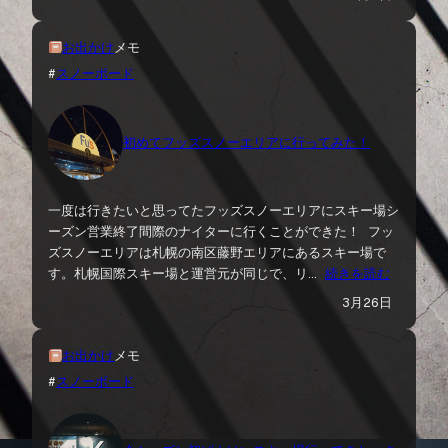
お出かけ
メモ
#
スノーボード
初めてフッズスノーエリアに行ってみた！
一度は行きたいと思ってたフッズスノーエリアにスキー場シ
ーズン営業終了間際のナイターに行くことができた！ フッ
ズスノーエリアは札幌の南区藤野エリアにあるスキー場で
す。札幌国際スキー場と運営元が同じで、リ…
続きを読む
3月26日
お出かけ
メモ
#
スノーボード