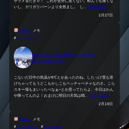
ザラメ雪だぎゃ！ これが意外に悪くない。転んでも痛くな
いし、ガリガリバーンより全然まし。 し…
続きを読む
2月27日
お出かけ
メモ
#
スノーボード
晴れてるったら札幌国際（スキー場）
行くしかねーべや！
こないだ日中の気温が8℃とかあったのね。したっけ雪も溶
けちゃってもうどこもかしこもベッチャベチャなのさ。こら
スキー場もまいったべなぁ〜とか思ってたらよ、今日はわん
や降ってんのよ！おまけに明日の天気は晴…
続きを読む
2月19日
お出かけ
メモ
#
スノーボード
 #
フリーデー