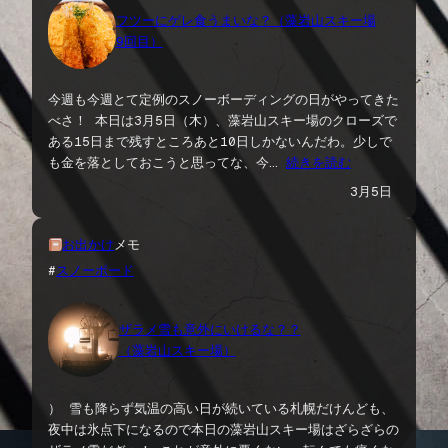
フツーにゲレ食うまいな？（藻岩山スキー場
9回目）
今週も今週とて定例のスノーボーディングの日がやってきた
べさ！ 本日は3月5日（木）、藻岩山スキー場のクローズで
ある15日まで残すところあと10日しかないんだわ。少しで
も金を落としておこうと思ってな、今…
続きを読む
3月5日
お出かけ
メモ
#
スノーボード
ザラメ雪も意外にいけるな？？
（藻岩山スキー場）
） 雪も降らず気温の高い日が続いている札幌だけんども、
夜中は氷点下になるので本日の藻岩山スキー場はざらざらの