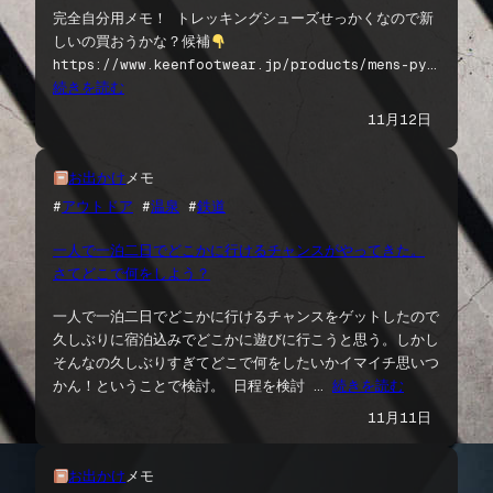
完全自分用メモ！ トレッキングシューズせっかくなので新
しいの買おうかな？候補
https://www.keenfootwear.jp/products/mens-py…
続きを読む
11月12日
お出かけ
メモ
#
アウトドア
 #
温泉
 #
鉄道
一人で一泊二日でどこかに行けるチャンスがやってきた。
さてどこで何をしよう？
一人で一泊二日でどこかに行けるチャンスをゲットしたので
久しぶりに宿泊込みでどこかに遊びに行こうと思う。しかし
そんなの久しぶりすぎてどこで何をしたいかイマイチ思いつ
かん！ということで検討。 日程を検討 …
続きを読む
11月11日
お出かけ
メモ