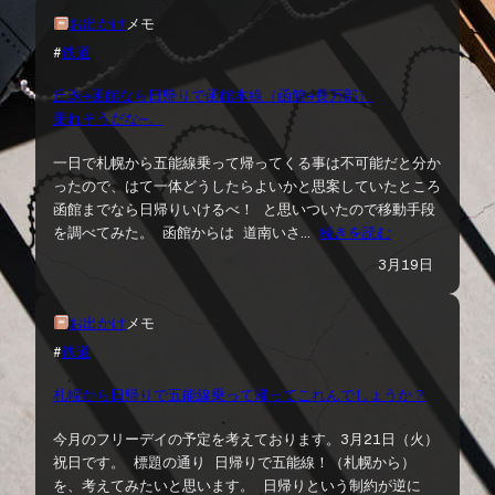
お出かけ
メモ
#
鉄道
丘珠→函館なら日帰りで函館本線（函館→長万部）
乗れそうだな〜。
一日で札幌から五能線乗って帰ってくる事は不可能だと分か
ったので、はて一体どうしたらよいかと思案していたところ
函館までなら日帰りいけるべ！ と思いついたので移動手段
を調べてみた。 函館からは 道南いさ…
続きを読む
3月19日
お出かけ
メモ
#
鉄道
札幌から日帰りで五能線乗って帰ってこれんでしょうか？
今月のフリーデイの予定を考えております。3月21日（火）
祝日です。 標題の通り 日帰りで五能線！（札幌から）
を、考えてみたいと思います。 日帰りという制約が逆に