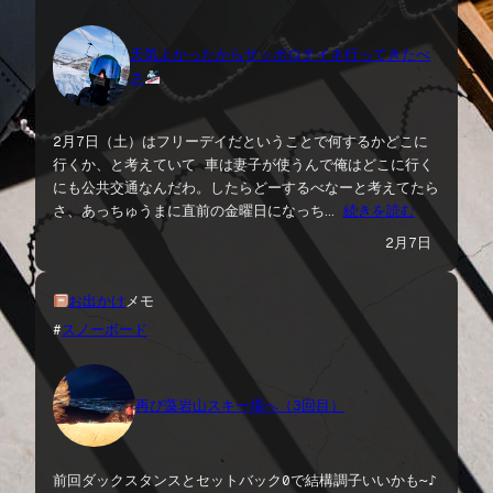
天気よかったからサッポロテイネ行ってきたべ
さ
2月7日（土）はフリーデイだということで何するかどこに
行くか、と考えていて 車は妻子が使うんで俺はどこに行く
にも公共交通なんだわ。したらどーするべなーと考えてたら
さ、あっちゅうまに直前の金曜日になっち…
続きを読む
2月7日
お出かけ
メモ
#
スノーボード
再び藻岩山スキー場へ（3回目）
前回ダックスタンスとセットバック0で結構調子いいかも〜♪