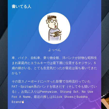
書いてる人
よっぺん
車、バイク、自転車、乗り物全般、洋パンクが好物な昭和生
まれ家庭内ヒエラルキーでは最下層に位置するオジサン。5
歳の娘がいる。とても生意気だったが最近は落ち着いてきた
かも？
その昔スノーボードにハマった影響で当時流行っていた
FAT・Epitaph系のバンドを聴きだす（そして今も聴いてい
る）。お気に入りはPennywise、Strung Out、No Use
For A Name。最近の推しはSlick ShoesとBuddha
Brand