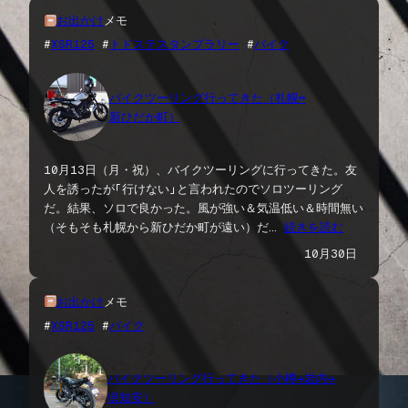
お出かけ
メモ
#
XSR125
 #
トドステスタンプラリー
 #
バイク
バイクツーリング行ってきた（札幌↔
新ひだか町）
10月13日（月・祝）、バイクツーリングに行ってきた。友
人を誘ったが「行けない」と言われたのでソロツーリング
だ。結果、ソロで良かった。風が強い＆気温低い＆時間無い
（そもそも札幌から新ひだか町が遠い）だ…
続きを読む
10月30日
お出かけ
メモ
#
XSR125
 #
バイク
バイクツーリング行ってきた（小樽→岩内→
倶知安）