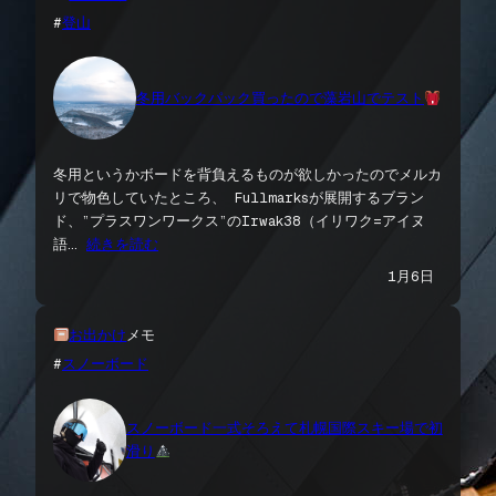
#
登山
冬用バックパック買ったので藻岩山でテスト
冬用というかボードを背負えるものが欲しかったのでメルカ
リで物色していたところ、 Fullmarksが展開するブラン
ド、”プラスワンワークス”のIrwak38（イリワク=アイヌ
語…
続きを読む
1月6日
お出かけ
メモ
#
スノーボード
スノーボード一式そろえて札幌国際スキー場で初
滑り