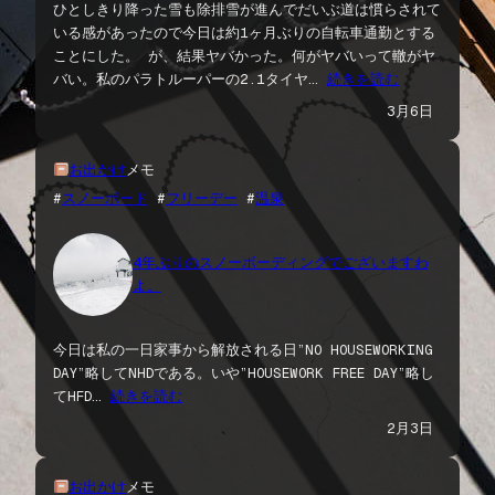
ひとしきり降った雪も除排雪が進んでだいぶ道は慣らされて
いる感があったので今日は約1ヶ月ぶりの自転車通勤とする
ことにした。 が、結果ヤバかった。何がヤバいって轍がヤ
バい。私のパラトルーパーの2.1タイヤ…
続きを読む
3月6日
お出かけ
メモ
#
スノーボード
 #
フリーデー
 #
温泉
4年ぶりのスノーボーディングでございますわ
よ。
今日は私の一日家事から解放される日”NO HOUSEWORKING
DAY”略してNHDである。いや”HOUSEWORK FREE DAY”略し
てHFD…
続きを読む
2月3日
お出かけ
メモ