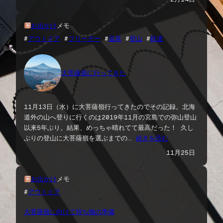
お出かけ
メモ
#
アウトドア
 #
フリーデー
 #
温泉
 #
登山
 #
鉄道
大菩薩嶺に行ってきた
11月13日（水）に大菩薩嶺行ってきたのでその記録。北海
道外の山へ登りに行くのは2019年11月の宮島での弥山登山
以来5年ぶり。結果、めっちゃ晴れてて最高だった！ 久し
ぶりの登山に大菩薩嶺を選ぶまでの…
続きを読む
11月25日
お出かけ
メモ
#
アウトドア
大菩薩嶺に向けて持ち物の準備