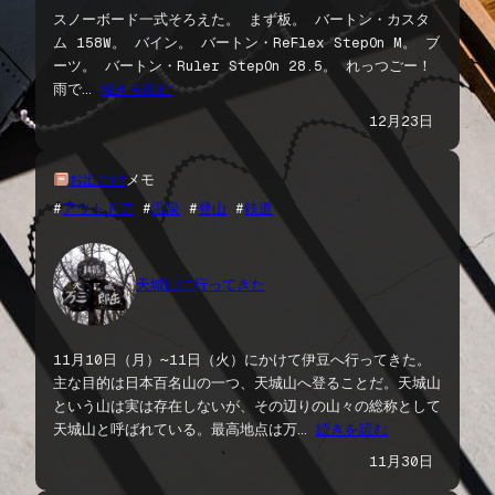
スノーボード一式そろえた。 まず板。 バートン・カスタ
ム 158W。 バイン。 バートン・ReFlex StepOn M。 ブ
ーツ。 バートン・Ruler StepOn 28.5。 れっつごー！
雨で…
続きを読む
12月23日
お出かけ
メモ
#
アウトドア
 #
温泉
 #
登山
 #
鉄道
天城山に行ってきた
11月10日（月）〜11日（火）にかけて伊豆へ行ってきた。
主な目的は日本百名山の一つ、天城山へ登ることだ。天城山
という山は実は存在しないが、その辺りの山々の総称として
天城山と呼ばれている。最高地点は万…
続きを読む
11月30日