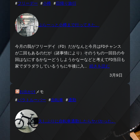
#
フリーデー
 #
小樽
 #
日帰り旅行
ぷらーっと小樽まで行ってきた。
今月の我がフリーデイ（FD）だがなんと今月はFDチャンス
が二回もあるのだが（諸事情により）そのうちの一回目の今
回はなにするかなーどうしようかなーなどと考えてFD当日も
家でダラダラしているうちに午後に入…
続きを読む
3月9日
お出かけ
メモ
#
パラトルーパー
 #
自転車
 #
通勤
久しぶりに自転車通勤したらヤバかった。