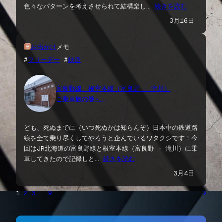
色々なパターンを考えさせられて結構楽し…
続きを読む
3月16日
お出かけ
メモ
#
フリーデー
 #
鉄道
富良野線、根室本線（富良野 – 滝川）
ご乗車旅の巻〜。
ども、死ぬまでに（いつ死ぬかは知らんぞ）日本中の鉄道路
線を全て乗り尽くしてやろうと企んでいるワタクシです！今
回はJR北海道の富良野線と根室本線（富良野 – 滝川）に乗
車してきたので記録しと…
続きを読む
3月4日
→
1
2
3
…
9