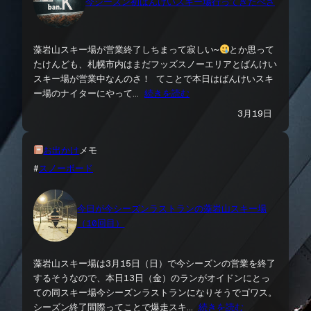
今シーズン初ばんけいスキー場行ってきたべさ
藻岩山スキー場が営業終了しちまって寂しい〜
とか思って
たけんども、札幌市内はまだフッズスノーエリアとばんけい
スキー場が営業中なんのさ！ てことで本日はばんけいスキ
ー場のナイターにやって…
続きを読む
3月19日
お出かけ
メモ
#
スノーボード
今日が今シーズンラストランの藻岩山スキー場
（10回目）
藻岩山スキー場は3月15日（日）で今シーズンの営業を終了
するそうなので、本日13日（金）のランがオイドンにとっ
ての同スキー場今シーズンラストランになりそうでゴワス。
シーズン終了間際ってことで爆走スキ…
続きを読む