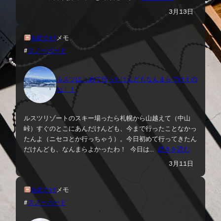
3月13日
お出かけ
メモ
#
スノーボード
ルスツはじめて行ったけんどもなんまらでけえの
ね！！
ルスツリゾートのスキー場ったら札幌から山越えて（中山
峠）すぐのとこにあんだけんども、今まで行ったことなかっ
たんよ（ニセコとか行っちゃう）。今日初めて行ってきたん
だけんども、なんまらよかったわ！ 今日は…
続きを読む
3月11日
お出かけ
メモ
#
スノーボード