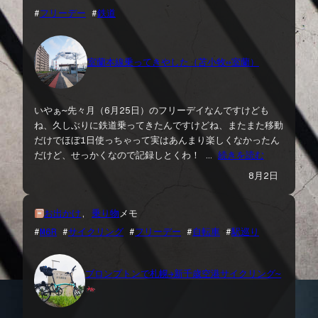
#
フリーデー
 #
鉄道
室蘭本線乗ってきやした（苫小牧⇔室蘭）
いやぁ〜先々月（6月25日）のフリーデイなんですけども
ね、久しぶりに鉄道乗ってきたんですけどね、またまた移動
だけでほぼ1日使っちゃって実はあんまり楽しくなかったん
だけど、せっかくなので記録しとくわ！ …
続きを読む
8月2日
お出かけ
, 
乗り物
メモ
#
M6R
 #
サイクリング
 #
フリーデー
 #
自転車
 #
駅巡り
ブロンプトンで札幌→新千歳空港サイクリング〜