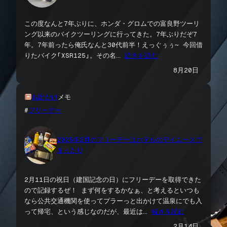
この度なんと7年ぶりに、ホンダ・グロムでの富良野ツーリ
ング以来のバイクツーリングに行ってきた。7年ぶりだぞ7
年。7年前ったら俺氏なんと30代前半！えっぐぅぅ〜 今回借
りたバイク「XSR125」。その名…
続きを読む
8月20日
お出かけ
メモ
#
フリーデー
2025年2月のフリーデーはホテルのデイユースで
まったり
2月11日の祝日（建国記念の日）にフリーデーを取得できた
ので記録するぜ！ まず何をするかなぁ、と考えるといつも
なら公共交通機関を使ってプラーっと出かけて温泉にでも入
って帰宅、という感じなのだが、最近は…
続きを読む
2月14日