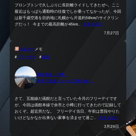
ブロンプトンで久しぶりに長距離ライドしてきたぜ〜。ここ
最近はもっぱら通勤時の往復でしか乗ってなかったが、今回
は新千歳空港を目的地に札幌から片道約50kmのサイクリン
グだっ！ 今までの最高距離が45km…
続きを読む
7月27日
お出かけ
メモ
#
フリーデー
 #
鉄道
函館本線、小樽・
余市で温泉とビール三昧の旅〜。
さて、五能線だ函館だと言っていた今月のフリーデイです
が、今回は函館本線で余市と小樽に行ってきたので記録して
おくぞ。超近所だな。 フリーデイ当日、午前は普段やりた
いけどなかなか出来ない家事を済ませて過ご…
続きを読む
3月29日