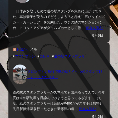
一日休みを取ったので道の駅スタンプを集めに出かけてき
た。車は妻子が使うのでどうしよう？と考え、再びタイムズ
カー（カーシェア）を契約した。ウチの隣のマンションに一
台、トヨタ・アクアがタイムズカーとして停…
続きを読む
8月6日
お出かけ
メモ
#
ブロンプトン
 #
自転車
 #
道の駅スタンプラリー
ブロンプトン輪行で道の駅とうべつのスタンプげ
っとしてきたべや！
道の駅のスタンプラリーがスマホでも出来るってんで、今年
度は道の駅制覇を目論んでみようと思ってるざます！（ち
な、紙のスタンプラリーは台紙が¥400だがスマホは無料）
先日新篠津温泉行ったときに新篠津の道…
続きを読む
5月3日