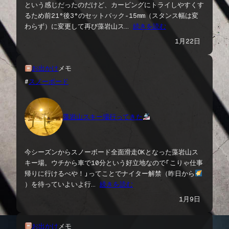
という感じだったのだけど、カービングにトライしやすくす
るため前21°後3°のセットバック-15mm（スタンス幅は変
わらず）に変更して再び藻岩山ス…
続きを読む
1月22日
お出かけ
メモ
#
スノーボード
藻岩山スキー場行ってきた
今シーズンからスノーボード全面滑走OKとなった藻岩山ス
キー場。ウチから車で10分という好立地なので「こりゃ仕事
帰りに行けるべや！」ってことでナイター解禁（昨日から
）を待っていよいよ行…
続きを読む
1月9日
お出かけ
メモ