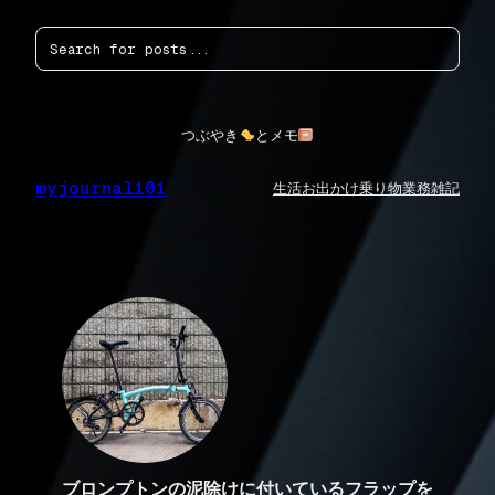
内
検
容
索
を
ス
キ
ッ
つぶやき
とメモ
プ
myjournal101
生活
お出かけ
乗り物
業務
雑記
ブロンプトンの泥除けに付いているフラップを