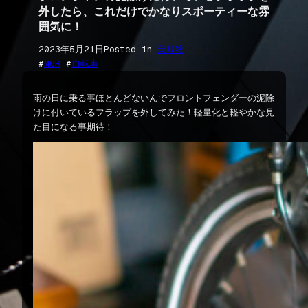
外したら、これだけでかなりスポーティーな雰
囲気に！
2023年5月21日
Posted in
乗り物
#
M6R
 #
自転車
雨の日に乗る事ほとんどないんでフロントフェンダーの泥除
けに付いているフラップを外してみた！軽量化と軽やかな見
た目になる事期待！