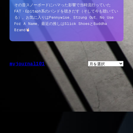
その昔スノーボードにハマった影響で当時流行っていた
FAT・Epitaph系のバンドを聴きだす（そして今も聴いてい
る）。お気に入りはPennywise、Strung Out、No Use
For A Name。最近の推しはSlick ShoesとBuddha
Brand
myjournal101
ア
ー
カ
イ
ブ