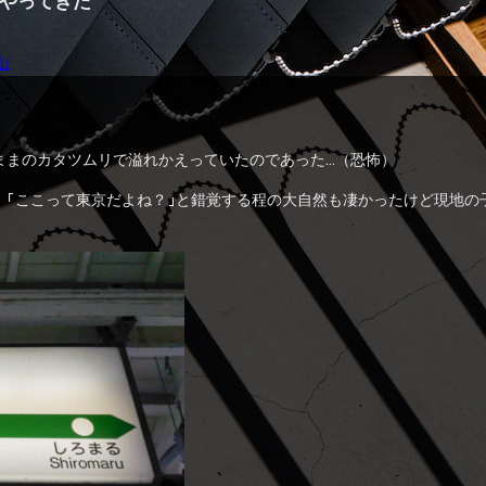
やってきた
山
ままのカタツムリで溢れかえっていたのであった…（恐怖）
。「ここって東京だよね？」と錯覚する程の大自然も凄かったけど現地の