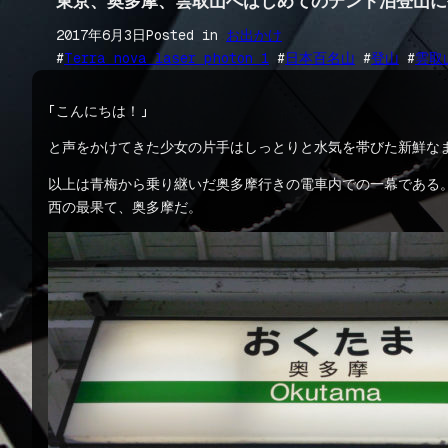
東京、奥多摩、雲取山へはじめてのテント泊登山に
2017年6月3日
Posted in
お出かけ
#
Terra nova laser photon 1
 #
日本百名山
 #
登山
 #
雲取
「こんにちは！」
と声をかけてきた少女の片手はしっとりと水気を帯びた新鮮な
以上は青梅から乗り継いだ奥多摩行きの電車内での一幕である
西の最果て、奥多摩だ。