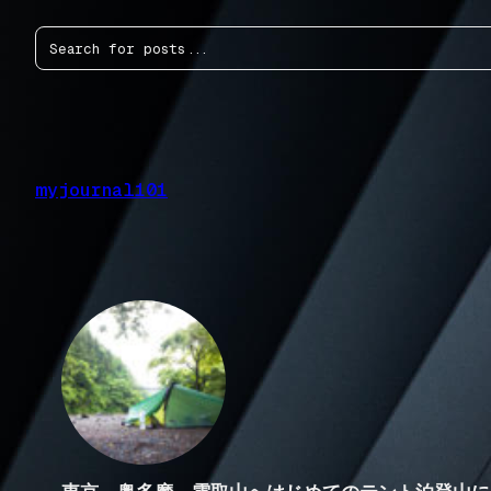
内
検
容
索
を
ス
キ
ッ
プ
myjournal101