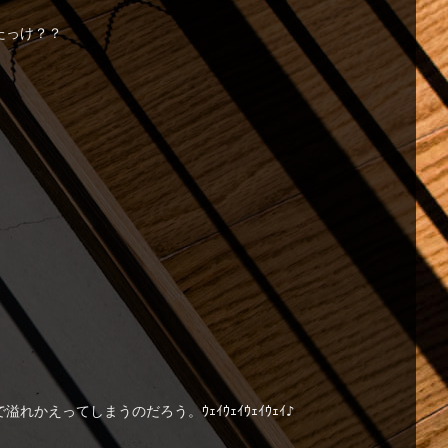
たっけ？？
ってしまうのだろう。ｳｪｲｳｪｲｳｪｲｳｪｲ♪