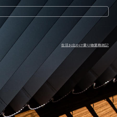
生活
お出かけ
乗り物
業務
雑記