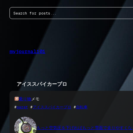
内
検
容
索
を
ス
キ
ッ
プ
myjournal101
アイススパイカープロ
乗り物
メモ
#
parat
 #
アイススパイカープロ
 #
自転車
もっと空気圧を下げればもっと雪面で走りやすくなる