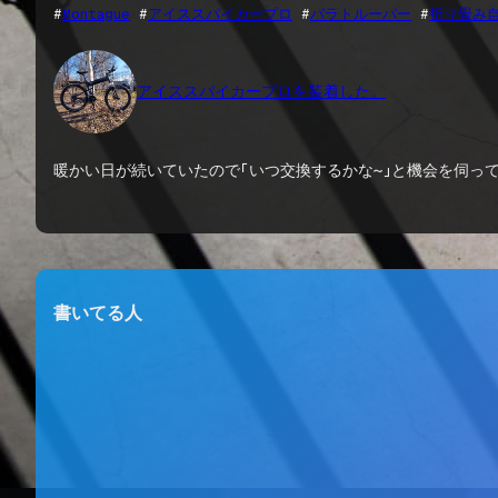
#
Montague
 #
アイススパイカープロ
 #
パラトルーパー
 #
折り畳み
アイススパイカープロを装着した。
暖かい日が続いていたので「いつ交換するかな〜」と機会を伺ってい
書いてる人