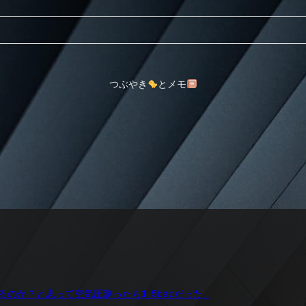
つぶやき
とメモ
のか？と思って空気圧測ったら1.5barだった…