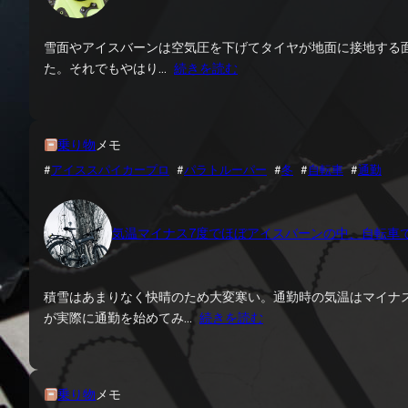
雪面やアイスバーンは空気圧を下げてタイヤが地面に接地する面
た。それでもやはり…
続きを読む
乗り物
メモ
#
アイススパイカープロ
 #
パラトルーパー
 #
冬
 #
自転車
 #
通勤
気温マイナス7度でほぼアイスバーンの中、自転車
積雪はあまりなく快晴のため大変寒い。通勤時の気温はマイナ
が実際に通勤を始めてみ…
続きを読む
乗り物
メモ