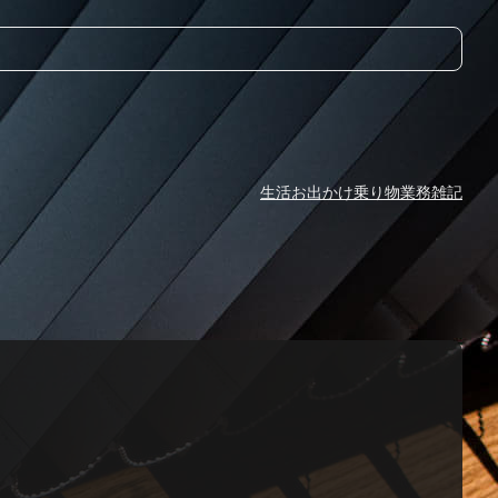
生活
お出かけ
乗り物
業務
雑記