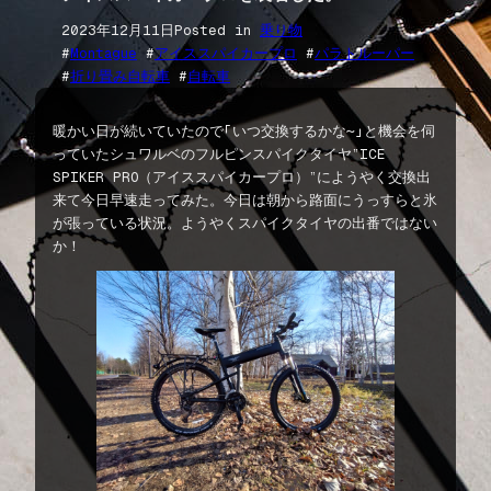
2023年12月11日
Posted in
乗り物
#
Montague
 #
アイススパイカープロ
 #
パラトルーパー
#
折り畳み自転車
 #
自転車
暖かい日が続いていたので「いつ交換するかな〜」と機会を伺
っていたシュワルベのフルピンスパイクタイヤ”ICE
SPIKER PRO（アイススパイカープロ）”にようやく交換出
来て今日早速走ってみた。今日は朝から路面にうっすらと氷
が張っている状況。ようやくスパイクタイヤの出番ではない
か！