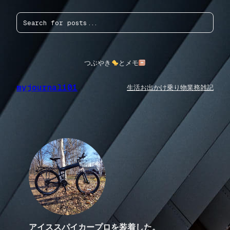
内
検
容
索
を
ス
キ
ッ
つぶやき
とメモ
プ
myjournal101
生活
お出かけ
乗り物
業務
雑記
アイススパイカープロを装着した。