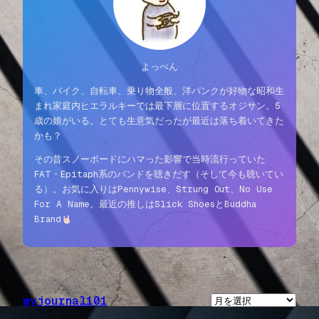
よっぺん
車、バイク、自転車、乗り物全般、洋パンクが好物な昭和生
まれ家庭内ヒエラルキーでは最下層に位置するオジサン。5
歳の娘がいる。とても生意気だったが最近は落ち着いてきた
かも？
その昔スノーボードにハマった影響で当時流行っていた
FAT・Epitaph系のバンドを聴きだす（そして今も聴いてい
る）。お気に入りはPennywise、Strung Out、No Use
For A Name。最近の推しはSlick ShoesとBuddha
Brand
myjournal101
ア
ー