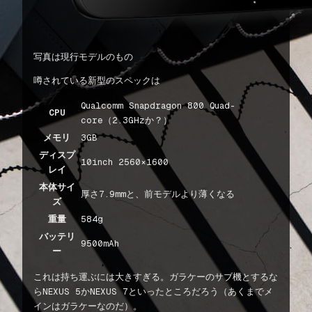
写真は現行モデルのもの
噂されている新型のスペックは
Qualcomm Snapdragon 800 Quad-
CPU
core（2.3GHzか？）
メモリ
3GB
ディスプ
10inch 2560×1600
レイ
本体サイ
厚さ7.9mmと、前モデルより薄くなる
ズ
重量
584g
バッテリ
9500mAh
ー
これは持ち運ぶには大きすぎる。ガラケーのサブ機とするな
らNEXUS 5かNEXUS 7といったところだろう（あくまでメ
インはガラケーなのだ）。