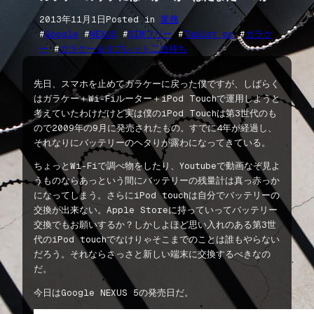
2013年11月1日
Posted in
業務
#
Google
 #
NEXUS
 #
SIMフリー
 #
Tablet pc
 #
ガラケ
ー
 #
ガラケー＆タブレット二台持ち
先日、スマホを止めてガラケーに戻った僕ですが、しばらく
はガラケー＋Wi-Fiルーター＋iPod Touchで運用しようと
考えていたわけだけど実は僕のiPod Touchは第3世代のも
ので2009年の9月に発売されたもの。すでに4年が経過し、
それなりにバッテリーのヘタりが露わになってきている。
ちょっとWi-Fiで調べ物をしたり、Youtubeで動画なぞ見よ
うものならあっという間にバッテリーの残量計は真っ赤っか
になってしまう。さらにiPod touchは自分でバッテリーの
交換が出来ない。Apple Storeに持っていってバッテリー
交換でもお願いするか？しかしよほど思い入れのある第3世
代のiPod touchでなけりゃそこまでのことは誰もやらない
だろう。それならさっさと新しい端末に交換するべきなの
だ。
今日はGoogle NEXUS 5の発売日だ。