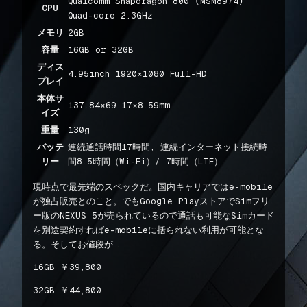
Qualcomm Snapdragon 800 (MSM8974)
CPU
Quad-core 2.3GHz
メモリ
2GB
容量
16GB or 32GB
ディス
4.95inch 1920×1080 Full-HD
プレイ
本体サ
137.84×69.17×8.59mm
イズ
重量
130g
バッテ
連続通話時間17時間, 連続インターネット接続時
リー
間8.5時間（Wi-Fi）/ 7時間（LTE）
現時点で最先端のスペックだ。国内キャリアではe-mobile
が独占販売とのこと。でもGoogle PlayストアでSimフリ
ー版のNEXUS 5が売られているので通話も可能なSimカード
を別途契約すればe-mobileに括られない利用が可能とな
る。そしてお値段が…
16GB ￥39,800
32GB ￥44,800