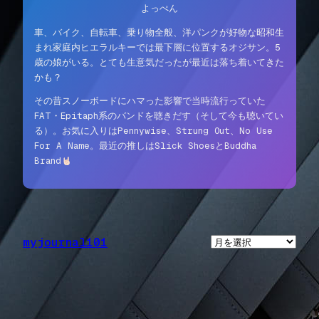
よっぺん
車、バイク、自転車、乗り物全般、洋パンクが好物な昭和生
まれ家庭内ヒエラルキーでは最下層に位置するオジサン。5
歳の娘がいる。とても生意気だったが最近は落ち着いてきた
かも？
その昔スノーボードにハマった影響で当時流行っていた
FAT・Epitaph系のバンドを聴きだす（そして今も聴いてい
る）。お気に入りはPennywise、Strung Out、No Use
For A Name。最近の推しはSlick ShoesとBuddha
Brand
myjournal101
ア
ー
カ
イ
ブ