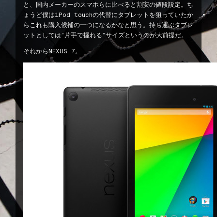
と、国内メーカーのスマホらに比べると割安の値段設定。ち
ょうど僕はiPod touchの代替にタブレットを狙っていたか
らこれも購入候補の一つになるかなと思う。持ち運ぶタブレ
ットとしては”片手で握れる”サイズというのが大前提だ。
それからNEXUS 7。