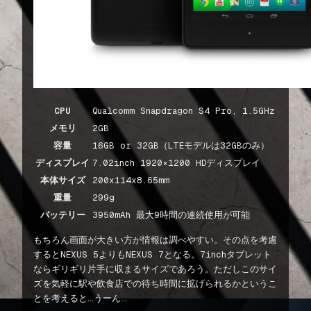
CPU
Qualcomm Snapdragon S4 Pro, 1.5GHz
メモリ
2GB
容量
16GB or 32GB（LTEモデルは32GBのみ）
ディスプレイ
7.02inch 1920×1200 HDディスプレイ
本体サイズ
200x114x8.65mm
重量
299g
バッテリー
3950mAh 最大9時間の連続使用が可能
もちろん画面が大きい方が情報は調べやすい。その点を考慮
するとNEXUS 5よりもNEXUS 7となる。7inchタブレット
ならギリギリ片手に収まるサイズであろう。ただしこのサイ
ズを気軽に駅や飲食店での待ち時間に拡げられるかというこ
とを考えると…うーん…