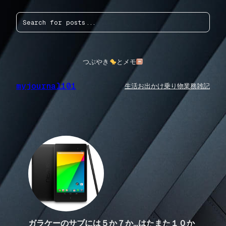
内
検
容
索
を
ス
キ
ッ
つぶやき
とメモ
プ
myjournal101
生活
お出かけ
乗り物
業務
雑記
ガラケーのサブには５か７か…はたまた１０か