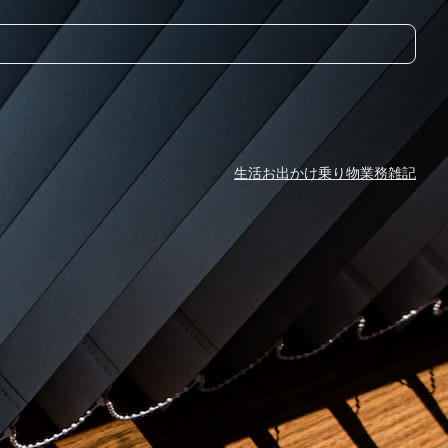
生活
お出かけ
乗り物
業務
雑記