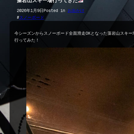
藻岩山スキー場行ってきた
2026年1月9日
Posted in
お出かけ
#
スノーボード
今シーズンからスノーボード全面滑走OKとなった藻岩山スキー
行ってみた！