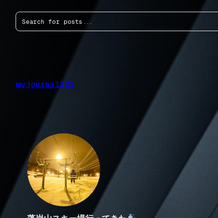
内
検
容
索
を
ス
キ
ッ
プ
myjournal101