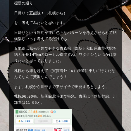
標題の通り
日帰りで五能線！（札幌から）
を、考えてみたいと思います。
日帰りという制約が逆に色々なパターンを考えさせられて結
構楽しいっす考えてるだけでも。
五能線は風光明媚で有名な青森県川部駅と秋田県東能代駅を
結ぶ全長147kmのローカル線ですね。ワタクシもいつかは乗
りたいと思っておりました。
札幌から海を越えて（実質海外！w）鉄道に乗りに行くだな
んてなんて贅沢なんでしょう！
まず、札幌から川部までアサイチで出発するとしよう。
札幌06:00発、新函館北斗まで特急、青函は当然新幹線、川
部着は11:55と。