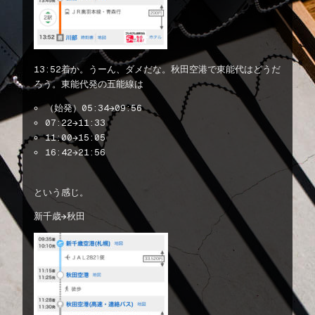
13:52着か。うーん、ダメだな。秋田空港で東能代はどうだ
ろう。東能代発の五能線は
（始発）05:34→09:56
07:22→11:33
11:00→15:05
16:42→21:56
という感じ。
新千歳→秋田