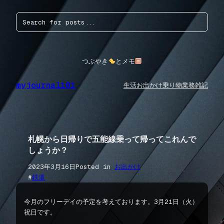
内
検
容
索
を
ス
キ
ッ
つぶやき
とメモ
プ
myjournal101
生活
お出かけ
乗り物
業務
雑記
札幌から日帰りで五能線乗って帰ってこれんで
しょうか？
2023年3月16日
Posted in
お出かけ
#
鉄道
今月のフリーデイの予定を考えております。3月21日（火）
祝日です。