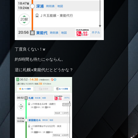
丁度良くない！w
約5時間も待たにゃならん。
逆に札幌→東能代だとどうかな？