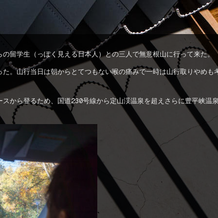
らの留学生（っぽく見える日本人）との三人で無意根山に行って来た。
った。山行当日は朝からとてつもない喉の痛みで一時は山行取りやめも
スから登るため、国道230号線から定山渓温泉を超えさらに豊平峡温泉