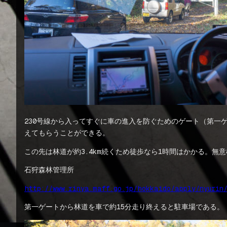
230号線から入ってすぐに車の進入を防ぐためのゲート（第
えてもらうことができる。
この先は林道が約3.4km続くため徒歩なら1時間はかかる。
石狩森林管理所
http://www.rinya.maff.go.jp/hokkaido/apply/nyurin
第一ゲートから林道を車で約15分走り終えると駐車場である。