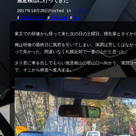
無意根山に行ってきた
2017年10月28日
Posted in
お出かけ
#
北海道百名山
 #
札幌50峰
 #
登山
東京での研修から帰って来た次の日の土曜日、狸先輩とタイか
俺は研修の最終日に風邪を引いてしまい、体調は芳しくはなか
って良かった。間違いなく札幌近郊で一番の山だと思った。
タイ君に車を出してもらい無意根山の登山口へ向かう。薄別コー
で、そこから林道へ進入する。