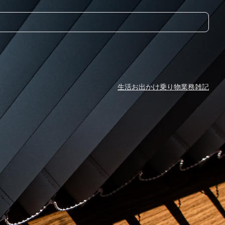
生活
お出かけ
乗り物
業務
雑記