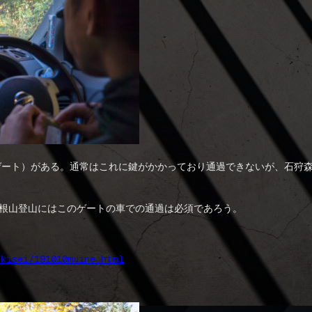
一ゲート）がある。通常はこれに鍵がかかっており通過できないが、石狩
無意根山登山にはこのゲートの車での通過は必須であろう。
/kisei/191010muine.html