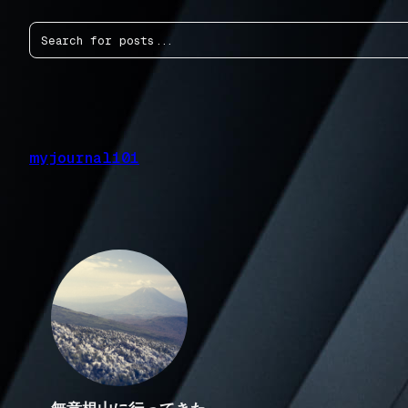
内
検
容
索
を
ス
キ
ッ
プ
myjournal101