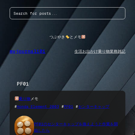
内
検
容
索
を
ス
キ
ッ
つぶやき
とメモ
プ
myjournal101
生活
お出かけ
乗り物
業務
雑記
PF01
乗り物
メモ
#
Honda Element 2003
 #
PF01
 #
センターキャップ
PF01のセンターキャップを換えようと作業を開
始したら