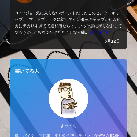
PF01で唯一気に入らないポイントだったこのセンターキャ
ップ。 マットブラックに対してセンターキャップがビカビ
カにテカりすぎてて違和感だらけ。いっそ黒に塗りなおして
やろうか…とも考えたけどどうせなら純…
続きを読む
5月12日
書いてる人
よっぺん
車、バイク、自転車、乗り物全般、洋パンクが好物な昭和生