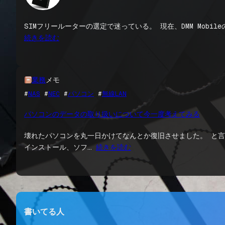
SIMフリールーターの選定で迷っている。 現在、DMM Mobil
続きを読む
業務
メモ
#
NAS
 #
NEC
 #
パソコン
 #
無線LAN
パソコンのデータの取り扱いについて今一度考えてみる
壊れたパソコンを丸一日かけてなんとか復旧させました。 と言
インストール、ソフ…
続きを読む
書いてる人