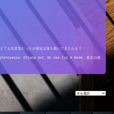
。とても生意気だったが最近は落ち着いてきたかも？
e、Strung Out、No Use For A Name。最近の推
ア
ー
カ
イ