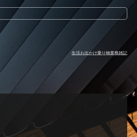
生活
お出かけ
乗り物
業務
雑記