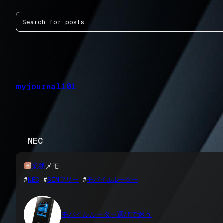
内
検
容
索
を
ス
キ
ッ
プ
myjournal101
NEC
業務
メモ
#
NEC
 #
SIMフリー
 #
モバイルルーター
モバイルルーター選びで迷う