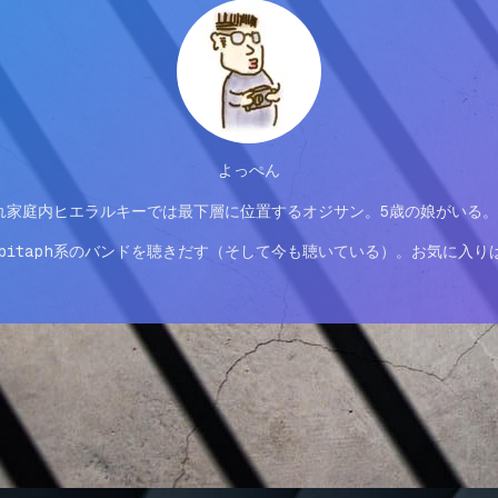
よっぺん
れ家庭内ヒエラルキーでは最下層に位置するオジサン。5歳の娘がいる
ph系のバンドを聴きだす（そして今も聴いている）。お気に入りはPennywis