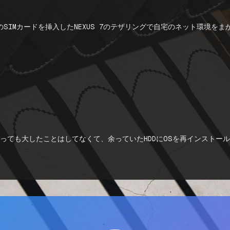
eのSIMカードを挿入したNEXUS 7のテザリングで自宅のネット環境をま
っても大したことはしてなくて、余っていたHDDにOSを再インストー