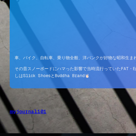
車、バイク、自転車、乗り物全般、洋パンクが好物な昭和生ま
その昔スノーボードにハマった影響で当時流行っていたFAT・Epita
しはSlick ShoesとBuddha Brand
myjournal101