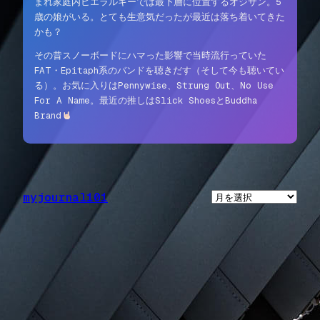
まれ家庭内ヒエラルキーでは最下層に位置するオジサン。5
歳の娘がいる。とても生意気だったが最近は落ち着いてきた
かも？
その昔スノーボードにハマった影響で当時流行っていた
FAT・Epitaph系のバンドを聴きだす（そして今も聴いてい
る）。お気に入りはPennywise、Strung Out、No Use
For A Name。最近の推しはSlick ShoesとBuddha
Brand
myjournal101
ア
ー
カ
イ
ブ