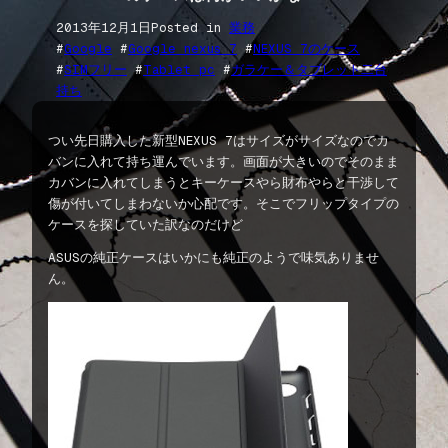
2013年12月1日
Posted in
業務
#
Google
 #
Google nexus 7
 #
NEXUS 7のケース
#
SIMフリー
 #
Tablet pc
 #
ガラケー＆タブレット二台
持ち
つい先日購入した新型NEXUS 7はサイズがサイズなのでカ
バンに入れて持ち運んでいます。画面が大きいのでそのまま
カバンに入れてしまうとキーケースやら財布やらと干渉して
傷が付いてしまわないか心配です。そこでフリップタイプの
ケースを探していた訳なのだけど
ASUSの純正ケースはいかにも純正のようで味気ありませ
ん。