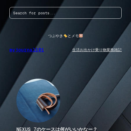
内
検
容
索
を
ス
キ
ッ
つぶやき
とメモ
プ
myjournal101
生活
お出かけ
乗り物
業務
雑記
NEXUS 7のケースは何がいいかなー？