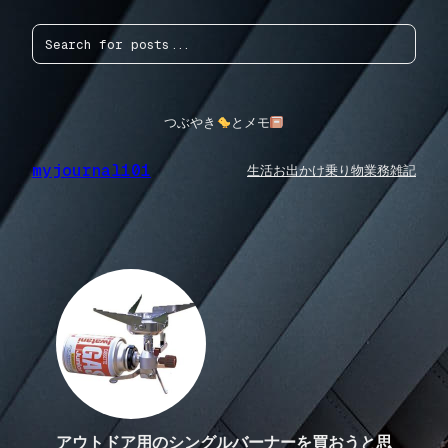
内
検
容
索
を
ス
キ
ッ
つぶやき
とメモ
プ
myjournal101
生活
お出かけ
乗り物
業務
雑記
アウトドア用のシングルバーナーを買おうと思