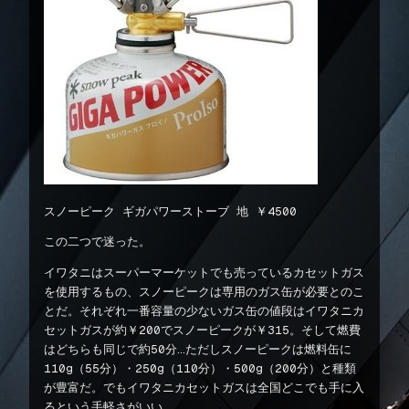
スノーピーク ギガパワーストーブ 地 ￥4500
この二つで迷った。
イワタニはスーパーマーケットでも売っているカセットガス
を使用するもの、スノーピークは専用のガス缶が必要とのこ
とだ。それぞれ一番容量の少ないガス缶の値段はイワタニカ
セットガスが約￥200でスノーピークが￥315。そして燃費
はどちらも同じで約50分…ただしスノーピークは燃料缶に
110g（55分）・250g（110分）・500g（200分）と種類
が豊富だ。でもイワタニカセットガスは全国どこでも手に入
るという手軽さがいい。