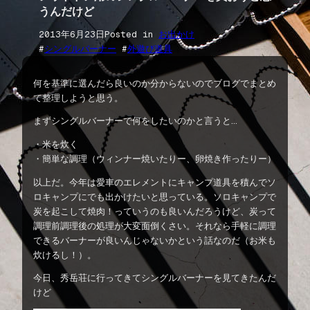
うんだけど
2013年6月23日
Posted in
お出かけ
#
シングルバーナー
 #
外遊び道具
何を基準に選んだら良いのか分からないのでブログでまとめ
て整理しようと思う。
まずシングルバーナーで何をしたいのかと言うと…
・米を炊く
・簡単な調理（ウィンナー焼いたりー、卵焼き作ったりー）
以上だ。今年は愛車のエレメントにキャンプ道具を積んでソ
ロキャンプにでも出かけたいと思っている。ソロキャンプで
炭を起こして焼肉！っていうのも良いんだろうけど、炭って
調理前調理後の処理が大変面倒くさい。それなら手軽に調理
できるバーナーが良いんじゃないかという話なのだ（お米も
炊けるし！）。
今日、秀岳荘に行ってきてシングルバーナーを見てきたんだ
けど