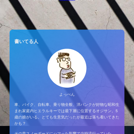
書いてる人
よっぺん
車、バイク、自転車、乗り物全般、洋パンクが好物な昭和生
まれ家庭内ヒエラルキーでは最下層に位置するオジサン。5
歳の娘がいる。とても生意気だったが最近は落ち着いてきた
かも？
その昔スノーボードにハマった影響で当時流行っていた