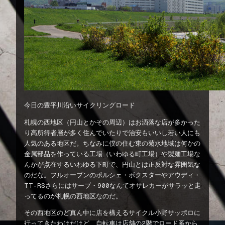
今日の豊平川沿いサイクリングロード
札幌の西地区（円山とかその周辺）はお洒落な店が多かった
り高所得者層が多く住んでいたりで治安もいいし若い人にも
人気のある地区だ。ちなみに僕の住む東の菊水地域は何かの
金属部品を作っている工場（いわゆる町工場）や製麺工場な
んかが点在するいわゆる下町で、円山とは正反対な雰囲気な
のだな。フルオープンのポルシェ・ボクスターやアウディ・
TT-RSさらにはサーブ・900なんてオサレカーがサラッと走
ってるのが札幌の西地区なのだ。
その西地区のど真ん中に店を構えるサイクル小野サッポロに
行ってきたわけだけど、自転車は店舗の2階でロード系から