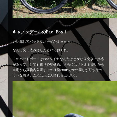
キャノンデールのBad Boy！
いい歳してバッドなボーイかよｗｗｗ
なんて突っ込みはせんといておくれ。
このバッドボーイは28cタイヤなんだけどかなり突き上げ感
があって、とても乗り心地硬め。さらにはサドルも硬いから
自宅から真駒内公園までの往復20kmでケツ周りが打ち身の
ような痛さ。これはたぶん慣れる…と思う。