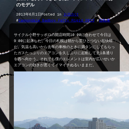
のモデル
2013年6月1日
Posted in
お出かけ
#
Cannondale Badboy Fatty Rigid 2013
 #
自転車
サイクル小野サッポロの開店時間10:00に合わせて今日は
9:00に起床した。今日の札幌は朝から雲ひとつない超快晴
だ。気温も高いから去年の車検のときに満タンにしてもらっ
たガスたっぷりのエアコンを久しぶりに起動して北1条通り
を西へ向かう。それでも僕のエレメントは室内が広いせいか
エアコンの効きが悪くてイマイチぬるいままだ。