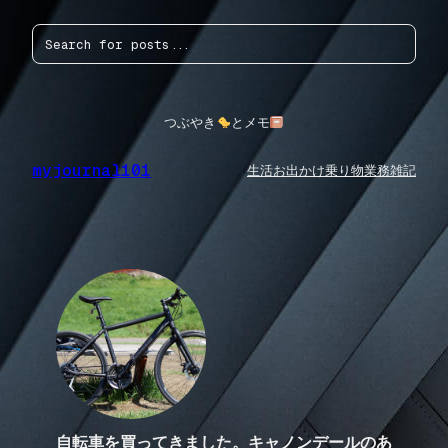
内
検
容
索
を
ス
キ
ッ
つぶやき
とメモ
プ
myjournal101
生活
お出かけ
乗り物
業務
雑記
自転車を買ってきました。キャノンデールのあ