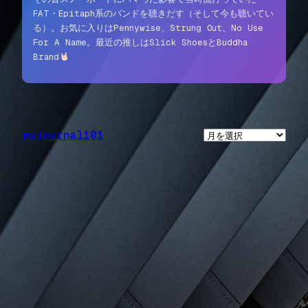
FAT・Epitaph系のバンドを聴きだす（そして今も聴いてい
る）。お気に入りはPennywise、Strung Out、No Use
For A Name。最近の推しはSlick ShoesとBuddha
Brand
myjournal101
ア
ー
カ
イ
ブ