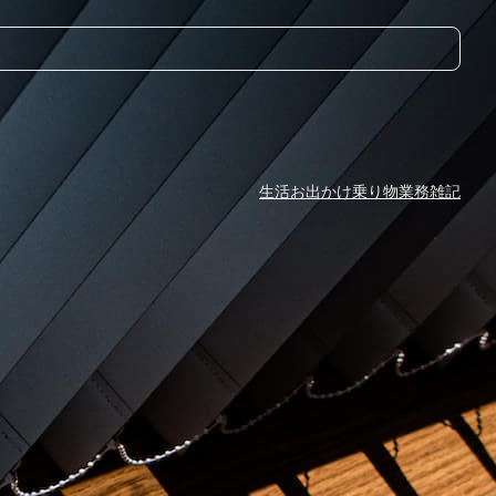
生活
お出かけ
乗り物
業務
雑記