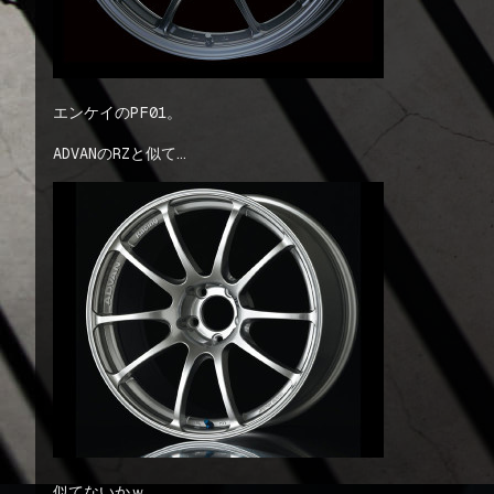
エンケイのPF01。
ADVANのRZと似て…
似てないかｗ