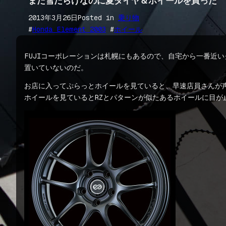
まだ雪だらけなのに夏タイヤ＆ホイールを買った
2013年3月26日
Posted in
乗り物
#
Honda Element 2003
 #
ホイール
FUJIコーポレーションは札幌にもあるので、自宅から一番近
置いていないのだ。
お店に入ってぷらっとホイールを見ていると、早速店員さんが声をか
ホイールを見ているとRZとパターンが似たあるホイールに目が