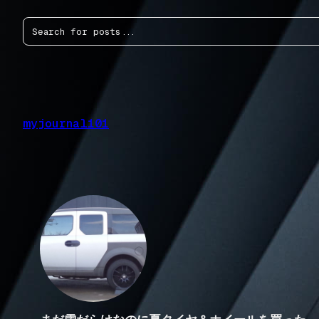
内
検
容
索
を
ス
キ
ッ
プ
myjournal101