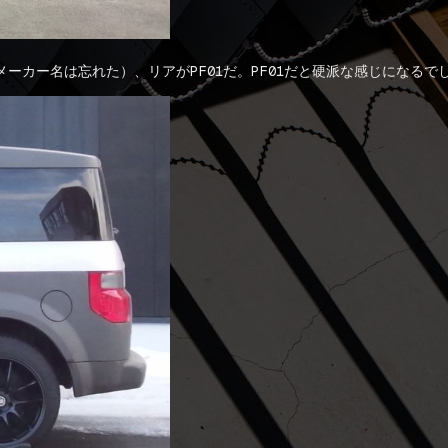
ーカー名は忘れた）、リアがPF01だ。PF01だと硬派な感じになる