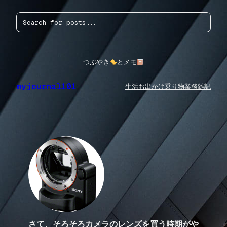
内
検
容
索
を
ス
キ
ッ
つぶやき
とメモ
プ
myjournal101
生活
お出かけ
乗り物
業務
雑記
さて、そろそろカメラのレンズを買う時期がや