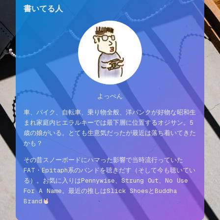
書いてる人
よっぺん
車、バイク、自転車、乗り物全般、洋パンクが好物な昭和生
まれ家庭内ヒエラルキーでは最下層に位置するオジサン。5
歳の娘がいる。とても生意気だったが最近は落ち着いてきた
かも？
その昔スノーボードにハマった影響で当時流行っていた
FAT・Epitaph系のバンドを聴きだす（そして今も聴いてい
る）。お気に入りはPennywise、Strung Out、No Use
For A Name。最近の推しはSlick ShoesとBuddha
Brand