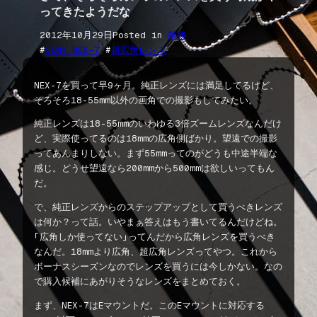
ってきたようだな
2012年10月29日
Posted in
業務
#
SONY NEX-7
 #
超広角レンズ
NEX-7を買って早9ヶ月。純正レンズには満足してるけど、
そろそろ18-55mm以外の画角での撮影もしてみたい。
純正レンズは18-55mmのいわゆる3倍ズームレンズなんだけ
ど、実際使ってるのは18mmの広角側ばかり。望遠での撮影
ってあんまりしない。まず55mmってのがどうも中途半端な
感じ。どうせ望遠なら200mmから500mmは欲しいってもん
だ。
で、純正レンズからのステップアップとして買うべきレンズ
は何か？って話。いやまぁ答えはもう書いてるんだけどね。
「広角しか使ってない」ってんだから広角レンズを買うべき
なんだ。18mmより広角、超広角レンズってやつ。これから
ボーナスシーズンなのでレンズを買うには今しかない。なの
で購入候補にあがりそうなレンズをまとめておく。
まず、NEX-7はEマウントだ。このEマウントに対応する