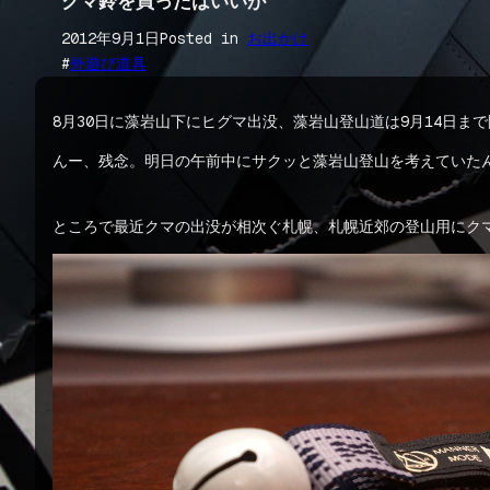
クマ鈴を買ったはいいが
2012年9月1日
Posted in
お出かけ
#
外遊び道具
8月30日に藻岩山下にヒグマ出没、藻岩山登山道は9月14日ま
んー、残念。明日の午前中にサクッと藻岩山登山を考えていた
ところで最近クマの出没が相次ぐ札幌、札幌近郊の登山用にク