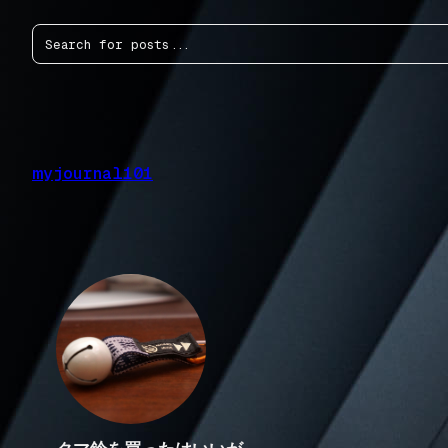
内
検
容
索
を
ス
キ
ッ
プ
myjournal101