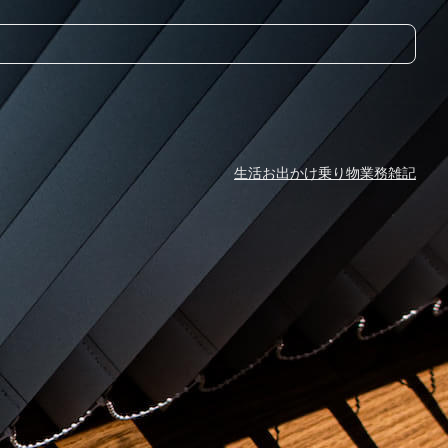
生活
お出かけ
乗り物
業務
雑記