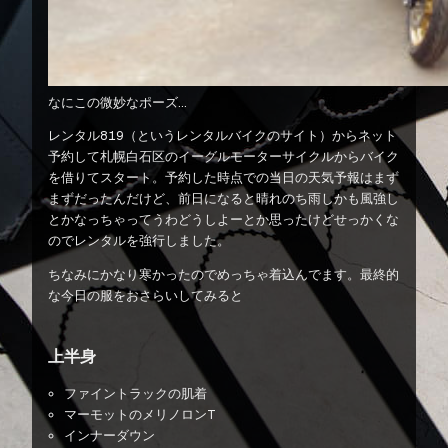
なにこの微妙なポーズ…
レンタル819（というレンタルバイクのサイト）からネット
予約して札幌白石区のイーグルモーターサイクルからバイク
を借りてスタート。予約した時点での当日の天気予報はまず
まずだったんだけど、前日になると晴れのち雨しかも風強し
とかなっちゃってうわどうしよーとか思ったけどせっかくな
のでレンタルを強行しました。
ちなみにかなり寒かったのでめっちゃ着込んでます。最終的
な今日の服をおさらいしてみると
上半身
ファイントラックの肌着
マーモットのメリノロンT
インナーダウン