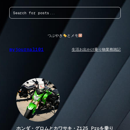
内
検
容
索
を
ス
キ
ッ
つぶやき
とメモ
プ
myjournal101
生活
お出かけ
乗り物
業務
雑記
ホンダ・グロムとカワサキ・Z125 Proを乗り