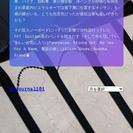
車、バイク、自転車、乗り物全般、洋パンクが好物な昭和生
まれ家庭内ヒエラルキーでは最下層に位置するオジサン。5
歳の娘がいる。とても生意気だったが最近は落ち着いてきた
かも？
その昔スノーボードにハマった影響で当時流行っていた
FAT・Epitaph系のバンドを聴きだす（そして今も聴いてい
る）。お気に入りはPennywise、Strung Out、No Use
For A Name。最近の推しはSlick ShoesとBuddha
Brand
myjournal101
ア
ー
カ
イ
ブ