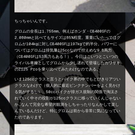
ちっちゃいんです。
グロムの全長は1,755mm。例えばホンダ・CB400SFの
2,080mmと比べてもサイズは85%程度。重量にいたってはグ
ロムが104kgに対しCB400SFは197kgで約半分。パワーに
ついてはグロムは排気量125ccなので控えめな9.8馬力
（CB400SFは53馬力もある！）。今日はこいつとこいつの
ライバル車種としてグロムから少し遅れて登場したカワサキ
のZ125 Proを乗り比べてみたわけなのである。
いま125ccクラスと言うとバイク界の中でもとびきりアツい
クラスなわけで（個人的に最近ピンクナンバーをよく見かけ
る気がするし）、50ccバイクが排ガス規制の関係で淘汰さ
れていく中その役割が125ccクラスに移っていくんじゃない
か…なんて完全な希望的観測をしちゃったりなんかして楽し
んでいるんだけど、特にグロムは前から非常に気になってい
たのであります。