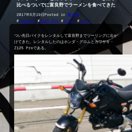
比べるついでに富良野でラーメンを食べてきた
2017年5月19日
Posted in
乗り物
#
Touring
 #
Z125 Pro
 #
グロム
 #
バイク
つい先日バイクをレンタルして富良野までツーリングに出か
けてきた。レンタルしたのはホンダ・グロムとカワサキ・
Z125 Proである。