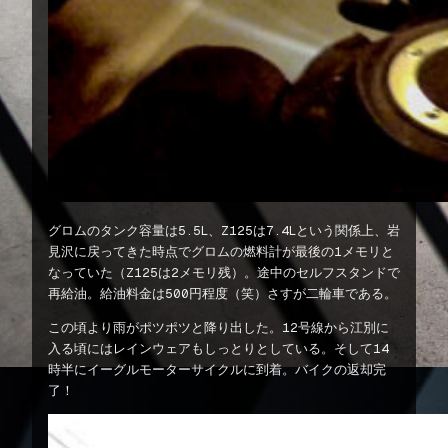
グロムのタンク容量は5.5L、Z125は7.4Lという関係上、岩
見沢に戻ってきた時点でグロムの燃料計が最後の1メモリと
なっていた（Z125は2メモリ残）。途中のセルフスタンドで
再給油。給油料金は500円程度（笑）さすが二輪車である。
この頃より雨がポツポツと降り出した。12号線から江別に
入る頃にはレインウェアもしっとりとしている。そして14
時半にイーグルモーターサイクルに到着。バイクの返却完
了！