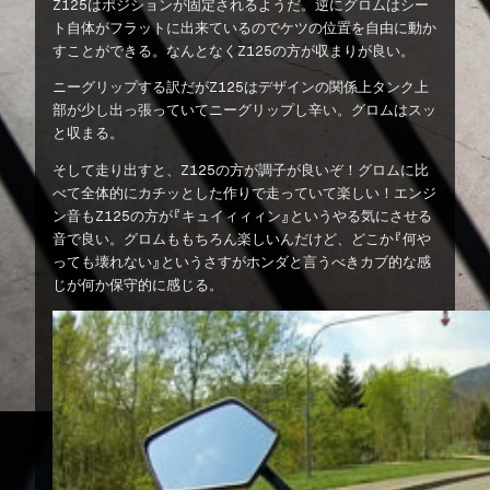
Z125はポジションが固定されるようだ。逆にグロムはシー
ト自体がフラットに出来ているのでケツの位置を自由に動か
すことができる。なんとなくZ125の方が収まりが良い。
ニーグリップする訳だがZ125はデザインの関係上タンク上
部が少し出っ張っていてニーグリップし辛い。グロムはスッ
と収まる。
そして走り出すと、Z125の方が調子が良いぞ！グロムに比
べて全体的にカチッとした作りで走っていて楽しい！エンジ
ン音もZ125の方が『キュイィィィン』というやる気にさせる
音で良い。グロムももちろん楽しいんだけど、どこか『何や
っても壊れない』というさすがホンダと言うべきカブ的な感
じが何か保守的に感じる。