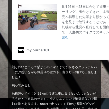
割と浅いところで繋がるのに深くまで引かさるクラッチレバ
ーに戸惑いながら薄曇りの空の下、富良野へ向けて出発しま
した！
乗ってみると
結構速いです！0-60kmの加速は車に負けないんじゃないだ
ろうかとさえ思わせます。小さなエンジンで単気筒なので振
動は割とあります。60kmで走ってても細かな振動がビシビ
シと伝わってきます。これは昔乗ってたSR400を思い出させ