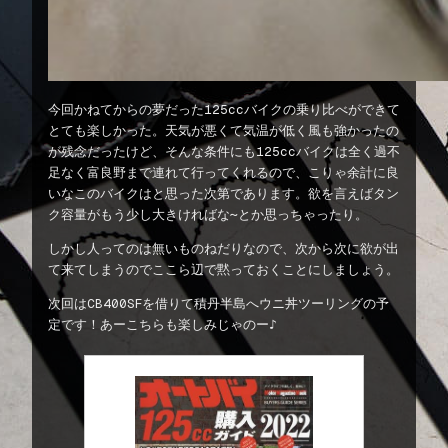
今回かねてからの夢だった125ccバイクの乗り比べができて
とても楽しかった。天気が悪くて気温が低く風も強かったの
が残念だったけど、そんな条件にも125ccバイクは全く過不
足なく富良野まで連れて行ってくれるので、こりゃ余計に良
いなこのバイクはと思った次第であります。欲を言えばタン
ク容量がもう少し大きければな〜とか思っちゃったり。
しかし人ってのは無いものねだりなので、次から次に欲が出
て来てしまうのでここら辺で黙っておくことにしましょう。
次回はCB400SFを借りて積丹半島へウニ丼ツーリングの予
定です！あーこちらも楽しみじゃのー♪