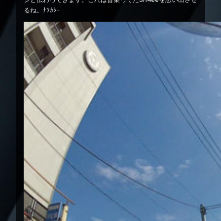
るね。ﾅﾂｶｼｰ