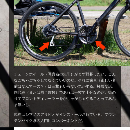
チェーンホイール（写真右の矢印）がまず野暮ったい。こん
なごちゃごちゃしてなくていいのだ。それに歯車（正しい名
前はなんてーの？）は三枚もいらない気がする。極端な話、
同じ経（または同じ歯数）であれば一枚で十分なのだ。街の
りでフロントディレーラーをがちゃがちゃやることってあん
ま無いし。
現在はシマノのアリビオがインストールされている。マウン
テンバイク系の入門用コンポーネントだ。