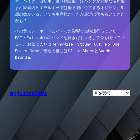
車、バイク、自転車、乗り物全般、洋パンクが好物な昭和生
まれ家庭内ヒエラルキーでは最下層に位置するオジサン。5
歳の娘がいる。とても生意気だったが最近は落ち着いてきた
かも？
その昔スノーボードにハマった影響で当時流行っていた
FAT・Epitaph系のバンドを聴きだす（そして今も聴いてい
る）。お気に入りはPennywise、Strung Out、No Use
For A Name。最近の推しはSlick ShoesとBuddha
Brand
myjournal101
ア
ー
カ
イ
ブ