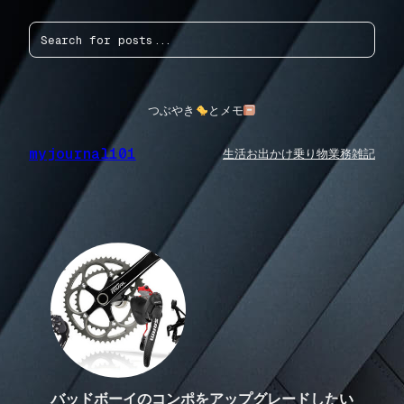
内
検
容
索
を
ス
キ
ッ
つぶやき
とメモ
プ
myjournal101
生活
お出かけ
乗り物
業務
雑記
バッドボーイのコンポをアップグレードしたい