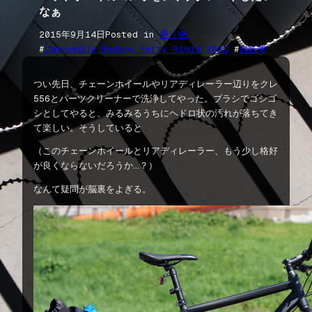
なぁ
2015年9月14日
Posted in
乗り物
#
Cannondale Badboy Fatty Rigid 2013
 #
自転車
つい先日、チェーンホイールやリアディレーラー辺りをクレ
556とパーツクリーナーで洗浄してやった。ブラシでゴシゴ
シとしてやると、みるみるうちにヘドロ状の汚れが落ちてき
て楽しい。そうしていると
（このチェーンホイールとリアディレーラー、もう少し格好
が良くならないだろうか…？）
なんて疑問が脳裏をよぎる。