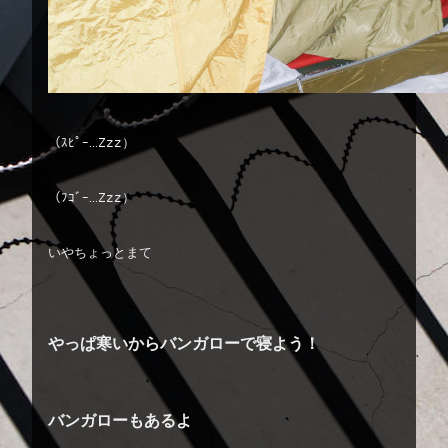
（ｽﾋﾟｰ…Zzz）
（ﾌｺﾞｰ…Zzz）
いやちょっとまて
やっぱ寒いからバンガローで寝よう！
バンガローもあるよ