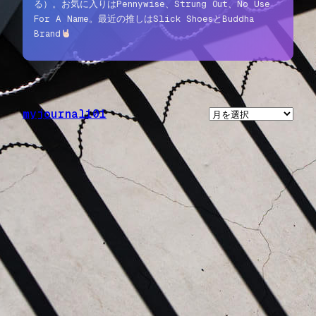
る）。お気に入りはPennywise、Strung Out、No Use
For A Name。最近の推しはSlick ShoesとBuddha
Brand
myjournal101
ア
ー
カ
イ
ブ