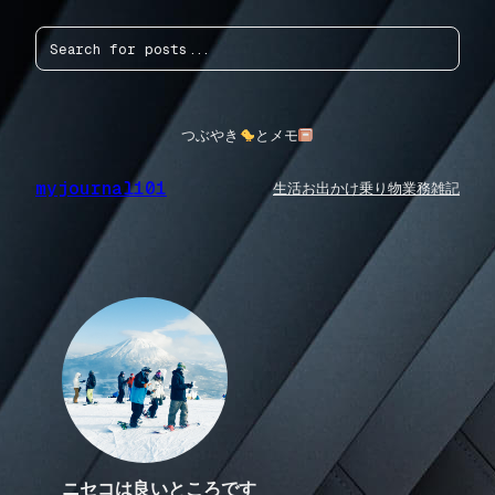
内
検
容
索
を
ス
キ
ッ
つぶやき
とメモ
プ
myjournal101
生活
お出かけ
乗り物
業務
雑記
ニセコは良いところです