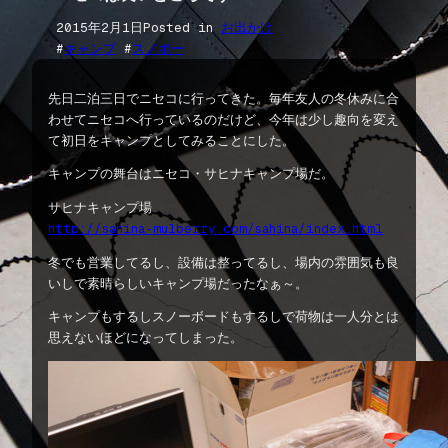
2015年2月1日
Posted in
お出かけ
#
キャンプ
 #
スノボー
先日二泊三日でニセコに行ってきた。毎年友人の冬休みに合
わせてニセコへ行っているのだけど、今年は少し趣向を変え
て初日をキャンプとしてみることにした。
キャンプの舞台はニセコ・サヒナキャンプ場だ。
サヒナキャンプ場
http://sahina-mulberry.com/sahina/index.html
冬でも営業してるし、設備は整ってるし、場内の雰囲気も良
いしで素晴らしいキャンプ場だったなぁ～。
キャンプもするしスノーボードもするしで荷物は一人分とは
思えないほどになってしまった。