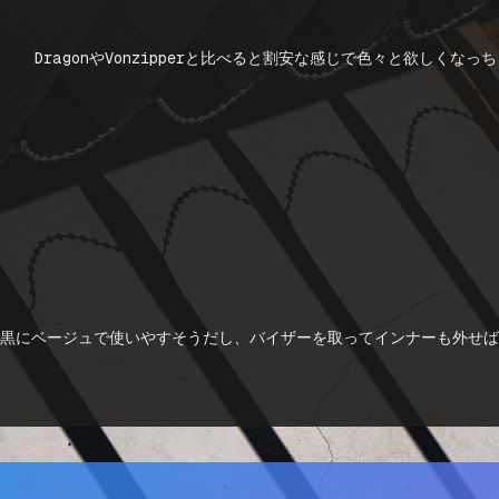
 DragonやVonzipperと比べると割安な感じで色々と欲しくな
うな。 黒にベージュで使いやすそうだし、バイザーを取ってインナーも外