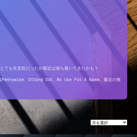
。とても生意気だったが最近は落ち着いてきたかも？
e、Strung Out、No Use For A Name。最近の推
ア
ー
カ