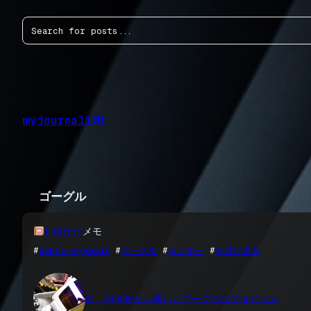
内
検
容
索
を
ス
キ
ッ
プ
myjournal101
ゴーグル
お出かけ
メモ
#
Sabre eyewear
 #
ゴーグル
 #
スノボー
 #
外遊び道具
お、SABREから新しいゴーグル出てるじゃん