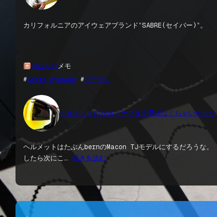
カリフォルニアのアイウェアブランド”SABRE(セイバー)”。
お出かけ
メモ
#
Sabre eyewear
 #
ゴーグル
ヘルメットの次はゴーグルを選ばなくちゃいかんな
ヘルメットはたぶんbernのMacon TJモデルにするだろ
したら次にこ…
続きを読む