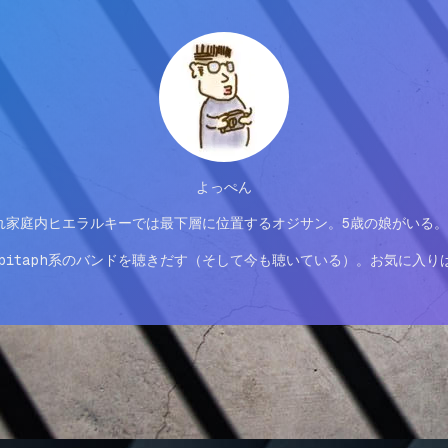
よっぺん
れ家庭内ヒエラルキーでは最下層に位置するオジサン。5歳の娘がいる
ph系のバンドを聴きだす（そして今も聴いている）。お気に入りはPennywis