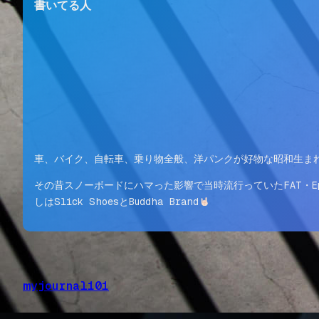
書いてる人
車、バイク、自転車、乗り物全般、洋パンクが好物な昭和生ま
その昔スノーボードにハマった影響で当時流行っていたFAT・Epita
しはSlick ShoesとBuddha Brand
myjournal101