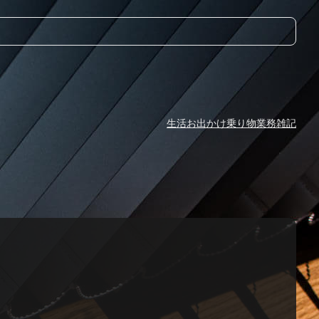
生活
お出かけ
乗り物
業務
雑記