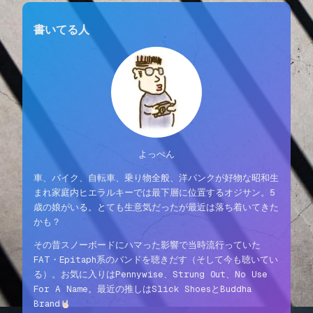
書いてる人
よっぺん
車、バイク、自転車、乗り物全般、洋パンクが好物な昭和生
まれ家庭内ヒエラルキーでは最下層に位置するオジサン。5
歳の娘がいる。とても生意気だったが最近は落ち着いてきた
かも？
その昔スノーボードにハマった影響で当時流行っていた
FAT・Epitaph系のバンドを聴きだす（そして今も聴いてい
る）。お気に入りはPennywise、Strung Out、No Use
For A Name。最近の推しはSlick ShoesとBuddha
Brand