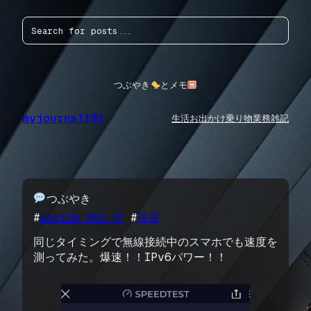
内
検
容
索
を
ス
キ
ッ
つぶやき
とメモ
プ
myjournal101
生活
お出かけ
乗り物
業務
雑記
つぶやき
#
excite_MEC_光
 #
住居
同じタイミングで無線接続中のスマホでも速度を
測ってみた。爆速！！IPv6パワー！！