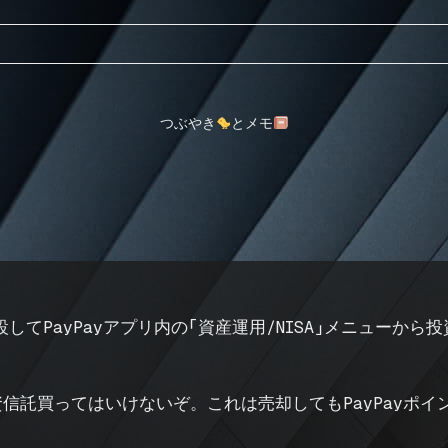
つぶやき
とメモ
開設してPayPayアプリ内の「資産運用/NISA」メニューから
投資信託買ってはいけないぞ。これは売却してもPayPay