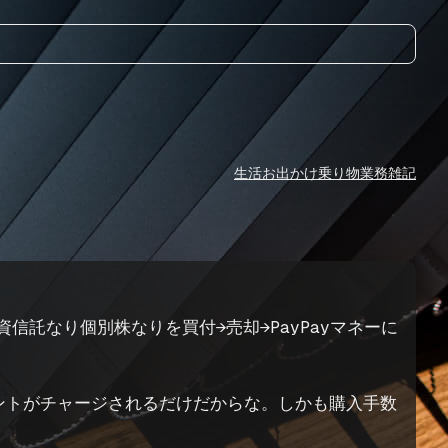
生活
お出かけ
乗り物
業務
雑記
投資信託なり個別株なりを買付→売却→PayPayマネーに
ポイントがチャージされるだけだからな。しかも購入手数