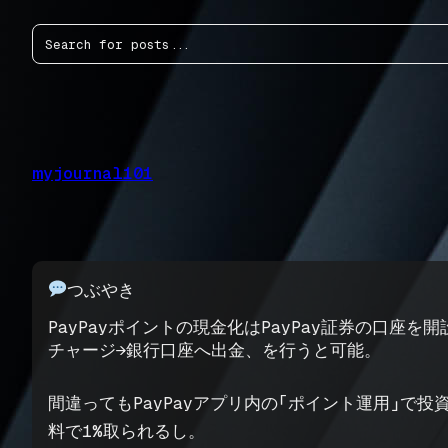
内
検
容
索
を
ス
キ
ッ
プ
myjournal101
つぶやき
PayPayポイントの現金化はPayPay証券の口座を
チャージ→銀行口座へ出金、を行うと可能。
間違ってもPayPayアプリ内の「ポイント運用」で
料で1%取られるし。