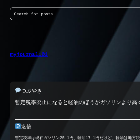
内
検
容
索
を
ス
キ
ッ
プ
myjournal101
つぶやき
暫定税率廃止になると軽油のほうがガソリンより高
返信
暫定税率は現在ガソリン25.1円、軽油17.1円だけど、軽油は地方