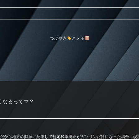
つぶやき
とメモ
くなるってマ？
税だから地方の財源に配慮して暫定税率廃止がガソリンだけになった場合、現在の