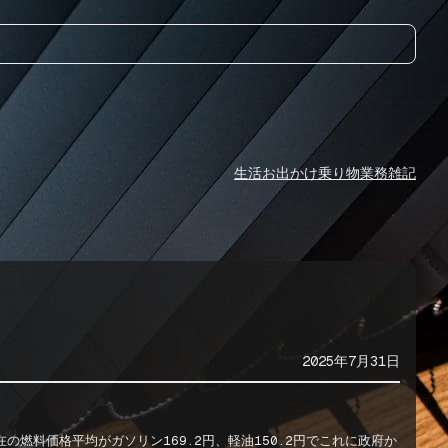
生活
お出かけ
乗り物
業務
雑記
2025年7月31日
燃料価格平均がガソリン169.2円、軽油150.2円でこれに政府か