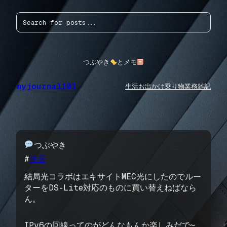
内
検
容
索
を
ス
キ
ッ
つぶやき
とメモ
プ
myjournal101
生活
お出かけ
乗り物
業務
雑記
つぶやき
#
住居
結局光コラボはエキサイトMEC光にしたのでルー
ターをDS-Lite対応のものに買い替えねばなら
ん。
IPv6の回線ってのがどんなもんか楽しみだで〜