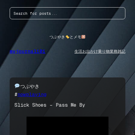
内
検
容
索
を
ス
キ
ッ
つぶやき
とメモ
プ
myjournal101
生活
お出かけ
乗り物
業務
雑記
つぶやき
#
nowplaying
Slick Shoes – Pass Me By