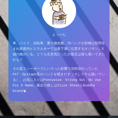
よっぺん
車、バイク、自転車、乗り物全般、洋パンクが好物な昭和生
まれ家庭内ヒエラルキーでは最下層に位置するオジサン。5
歳の娘がいる。とても生意気だったが最近は落ち着いてきた
かも？
その昔スノーボードにハマった影響で当時流行っていた
FAT・Epitaph系のバンドを聴きだす（そして今も聴いてい
る）。お気に入りはPennywise、Strung Out、No Use
For A Name。最近の推しはSlick ShoesとBuddha
Brand