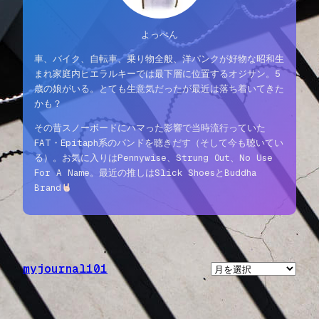
よっぺん
車、バイク、自転車、乗り物全般、洋パンクが好物な昭和生
まれ家庭内ヒエラルキーでは最下層に位置するオジサン。5
歳の娘がいる。とても生意気だったが最近は落ち着いてきた
かも？
その昔スノーボードにハマった影響で当時流行っていた
FAT・Epitaph系のバンドを聴きだす（そして今も聴いてい
る）。お気に入りはPennywise、Strung Out、No Use
For A Name。最近の推しはSlick ShoesとBuddha
Brand
myjournal101
ア
ー
カ
イ