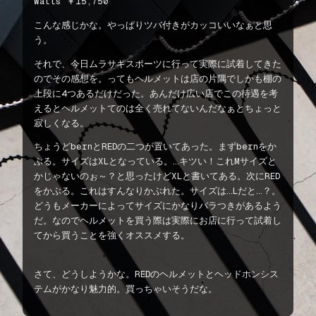
Watts ￥15,750
こんな感じかな。やっぱりツバ付きがカッコいいなぁと思
う。
それで、今日ムラサキスポーツに行って実際に試着してきた
のでその感想を。ってもヘルメットは店の片隅でしかも棚の
上段に4つあるだけだった。あんだけ広い店でこの待遇を考
えるとヘルメットてのは全く売れてないんだなぁとちょっと
寂しくなる。
ちょうどbernとREDの二つが置いてあった。まずbernをか
ぶる。サイズはXLとなっている。…キツい！これMサイズと
かじゃないのぉ～？と思ったけどXLと書いてある。次にRED
をかぶる。これはすんなりかぶれた。サイズは…Lだと…？。
どうもメーカーによってサイズにかなりバラつきがあるよう
だ。なのでヘルメットを買う際は実際にお店に行って試着し
てから買うことを強くオススメする。
さて、どうしようかな。REDのヘルメットとヘッドホンシス
テムがかなり魅力的。買っちゃいそうだな。