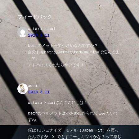
フィードバック
wataru kasai
2013.3.11
bernのメットって小さめなんですか？
自分も今bernのwattsかredのmutinyで悩んでま
して。。。
アドバイスくれたら幸いです！
admin
2013.3.11
wataru kasaiさんこんにちは！
bernのヘルメットは小さめに作られてるみたいで
すね。
僕はTJシュナイダーモデル（Japan Fit）を買っ
たんですが、XLでもすこーしキツイかな？って感じ