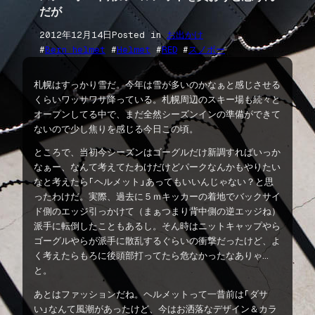
だが
2012年12月14日
Posted in
お出かけ
#
Bern helmet
 #
Helmet
 #
RED
 #
スノボー
札幌はすっかり雪だ。今年は雪が多いのかなぁと感じさせる
くらいワッサワサ降っている。札幌周辺のスキー場も続々と
オープンしてる中で、まだ全然シーズンインの準備ができて
ないので少し焦りを感じる今日この頃。
ところで、当初今シーズンはゴーグルだけ新調すればいっか
なぁー、なんて考えてたわけだけどパークなんかもやりたい
なと考えたら「ヘルメット」あってもいいんじゃない？と思
ったわけだ。実際、過去に５ｍキッカーの着地でバックサイ
ド側のエッジ引っかけて（まぁつまり背中側の逆エッジね）
派手に転倒したこともあるし。そん時はニットキャップやら
ゴーグルやらが派手に散乱するぐらいの衝撃だったけど、よ
く考えたらもろに後頭部打ってたら危なかったなありゃ…
と。
あとはファッションだね。ヘルメットって一昔前は「ダサ
い」なんて風潮があったけど、今はお洒落なデザイン＆カラ