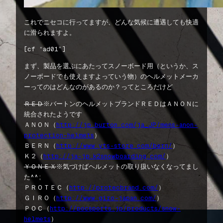
これでニセコに行ってますが、どんな気候に遭遇しても快適
に滑られますよ。
[cf “ad01”]
まず、製品を選ぶにあたってスノーボード用（というか、ス
ノーボードでも使えますよっていう物）のヘルメットメーカ
ーってのはどんなのがあるのか？ってところだけど
ＲＥＤ
※バートンのヘルメットブランドＲＥＤはＡＮＯＮに
統合されたようです
ＡＮＯＮ（
http://jp.burton.com/ja_JP/mens-anon-
protection-helmets
）
ＢＥＲＮ（
http://www.yts-store.com/bern/
）
Ｋ２（
http://ja-jp.k2snowboarding.com/
）
ＹＯＮＥＸ
※気づけばヘルメットの取り扱いなくなってまし
た^^;
ＰＲＯＴＥＣ（
http://protecbrand.com/
）
ＧＩＲＯ（
http://www.giro-japan.com/
）
ＰＯＣ（
http://pocsports.jp/products/snow-
helmets
）