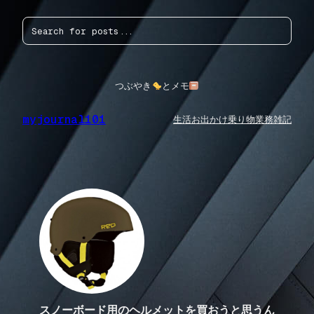
内
検
容
索
を
ス
キ
ッ
つぶやき
とメモ
プ
myjournal101
生活
お出かけ
乗り物
業務
雑記
スノーボード用のヘルメットを買おうと思うん