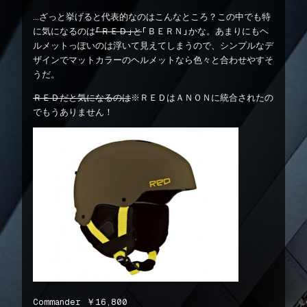
…ざっと挙げると代表的なのはこんなところ？この中でも特
に気になるのは
「ＲＥＤ」と
「ＢＥＲＮ」かな。あまりにもヘ
ルメットっぽいのは浮いて見えてしまうので、シンプルなデ
ザインでマットカラーのヘルメットなら色々と合わせやすそ
うだ。
ＲＥＤだと気になるのは
※ＲＥＤはＡＮＯＮに統合されたの
でもうありません！
Commander ￥16,800