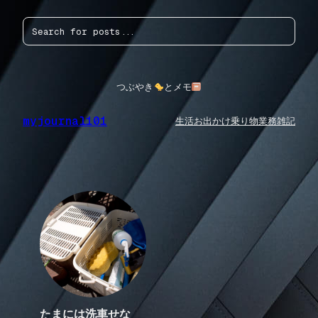
内
検
容
索
を
ス
キ
ッ
つぶやき
とメモ
プ
myjournal101
生活
お出かけ
乗り物
業務
雑記
たまには洗車せな