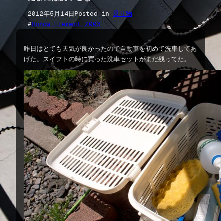
2012年5月14日
Posted in
乗り物
#
Honda Element 2003
昨日はとても天気が良かったので自動車を初めて洗車してあ
げた。スイフトの時に買った洗車セットがまだ残ってた。