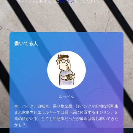
コメントを投稿するには
ログイン
してください。
書いてる人
よっぺん
車、バイク、自転車、乗り物全般、洋パンクが好物な昭和生
まれ家庭内ヒエラルキーでは最下層に位置するオジサン。5
歳の娘がいる。とても生意気だったが最近は落ち着いてきた
かも？