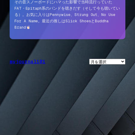
その昔スノーボードにハマった影響で当時流行っていた
FAT・Epitaph系のバンドを聴きだす（そして今も聴いてい
る）。お気に入りはPennywise、Strung Out、No Use
For A Name。最近の推しはSlick ShoesとBuddha
Brand
myjournal101
ア
ー
カ
イ
ブ