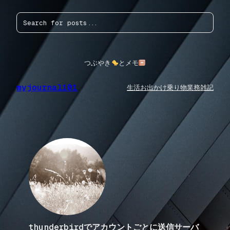
内
検
容
索
を
ス
キ
ッ
つぶやき
とメモ
プ
myjournal101
生活
お出かけ
乗り物
業務
雑記
thunderbirdでアカウントごとに送信サーバ