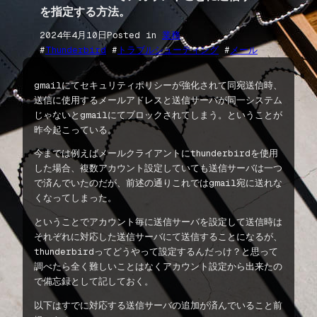
を指定する方法。
2024年4月10日
Posted in
業務
#
Thunderbird
 #
トラブルシューティング
 #
メール
gmailにてセキュリティポリシーが強化されて同宛送信時、
送信に使用するメールアドレスと送信サーバが同一システム
じゃないとgmailにてブロックされてしまう。ということが
昨今起こっている。
今までは例えばメールクライアントにthunderbirdを使用
した場合、複数アカウント設定していても送信サーバは一つ
で済んでいたのだが、前述の通りこれではgmail宛に送れな
くなってしまった。
ということでアカウント毎に送信サーバを設定して送信時は
それぞれに対応した送信サーバにて送信することになるが、
thunderbirdってどうやって設定するんだっけ？と思って
調べたら全く難しいことはなくアカウント設定から出来たの
で備忘録として記しておく。
以下はすでに対応する送信サーバの追加が済んでいること前