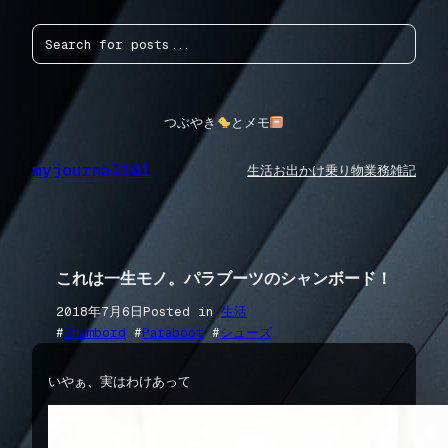
内
検
容
索
を
ス
キ
ッ
つぶやき
とメモ
プ
myjournal101
生活
お出かけ
乗り物
業務
雑記
これは一生モノ。パラブーツのシャンボード！
2018年7月6日
Posted in
生活
#
Chambord
 #
Paraboot
 #
シューズ
いやぁ、実はわけあって