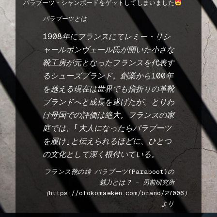
パラブーツ・シャンボードをゲットしてしまいました
パラブーツとは
1908年にフランスにてレミー・リシ
ャールポンヴェール氏が開いた小さな
靴工房が元となったフランスを代表す
るシューズブランド。創業から100年
を越える現在は世界でも指折りの革靴
ブランドへと成長を遂げたが、とりわ
け母国での評価は絶大。フランスの家
庭では、「大人になったらパラブーツ
を履け」と伝えられるほどに、ひとつ
の文化として深く根付いている。
フランス靴の雄 パラブーツ(Paraboot)の
魅力とは？ – 男前研究所
（https://otokomaeken.com/brand/27006）
より