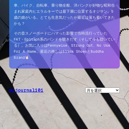
車、バイク、自転車、乗り物全般、洋パンクが好物な昭和生
まれ家庭内ヒエラルキーでは最下層に位置するオジサン。5
歳の娘がいる。とても生意気だったが最近は落ち着いてきた
かも？
その昔スノーボードにハマった影響で当時流行っていた
FAT・Epitaph系のバンドを聴きだす（そして今も聴いてい
る）。お気に入りはPennywise、Strung Out、No Use
For A Name。最近の推しはSlick ShoesとBuddha
Brand
myjournal101
ア
ー
カ
イ
ブ