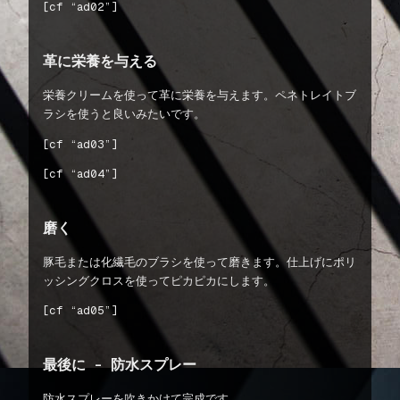
[cf “ad02”]
革に栄養を与える
栄養クリームを使って革に栄養を与えます。ペネトレイトブ
ラシを使うと良いみたいです。
[cf “ad03”]
[cf “ad04”]
磨く
豚毛または化繊毛のブラシを使って磨きます。仕上げにポリ
ッシングクロスを使ってピカピカにします。
[cf “ad05”]
最後に – 防水スプレー
防水スプレーを吹きかけて完成です。