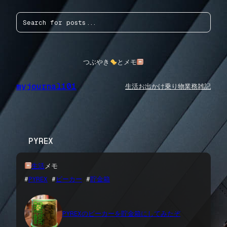
内
検
容
索
を
ス
キ
ッ
つぶやき
とメモ
プ
myjournal101
生活
お出かけ
乗り物
業務
雑記
PYREX
生活
メモ
#
PYREX
 #
ビーカー
 #
貯金箱
PYREXのビーカーを貯金箱にしてみたぞ