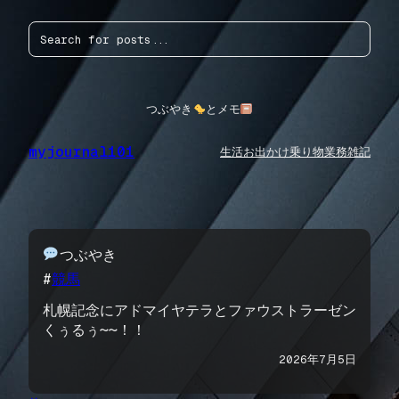
内
検
容
索
を
ス
キ
ッ
つぶやき
とメモ
プ
myjournal101
生活
お出かけ
乗り物
業務
雑記
つぶやき
#
競馬
札幌記念にアドマイヤテラとファウストラーゼン
くぅるぅ〜〜！！
2026年7月5日