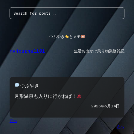
内
検
容
索
を
ス
キ
ッ
つぶやき
とメモ
プ
myjournal101
生活
お出かけ
乗り物
業務
雑記
つぶやき
月形温泉も入りに行かねば！
2026年5月14日
前へ
次へ