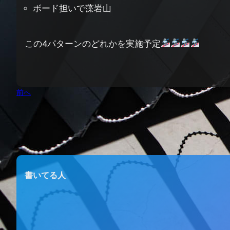
ボード担いで藻岩山
この4パターンのどれかを実施予定
前へ
書いてる人