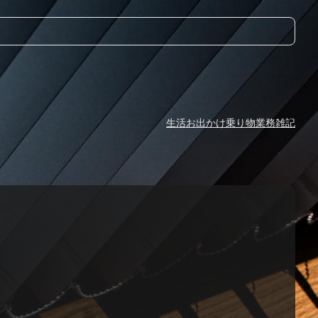
生活
お出かけ
乗り物
業務
雑記