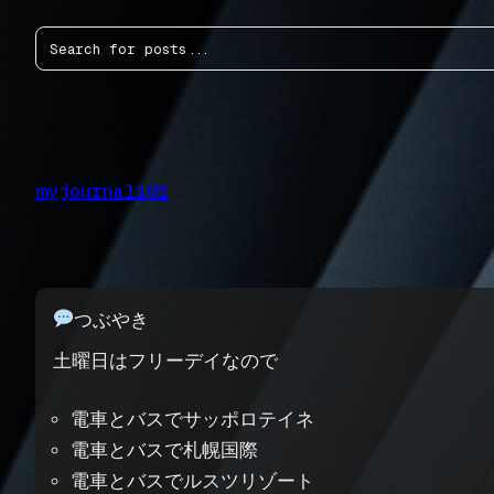
内
検
容
索
を
ス
キ
ッ
プ
myjournal101
つぶやき
土曜日はフリーデイなので
電車とバスでサッポロテイネ
電車とバスで札幌国際
電車とバスでルスツリゾート