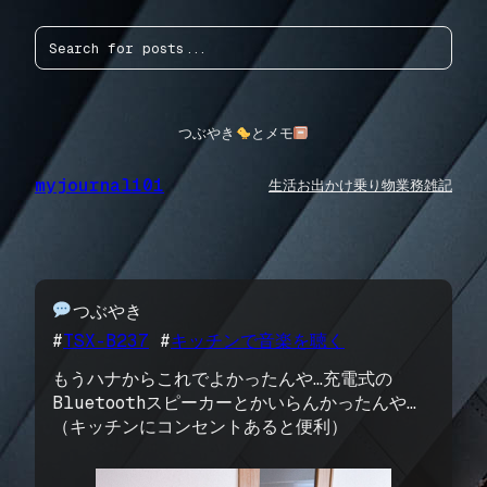
内
検
容
索
を
ス
キ
ッ
つぶやき
とメモ
プ
myjournal101
生活
お出かけ
乗り物
業務
雑記
つぶやき
#
TSX-B237
 #
キッチンで音楽を聴く
もうハナからこれでよかったんや…充電式の
Bluetoothスピーカーとかいらんかったんや…
（キッチンにコンセントあると便利）