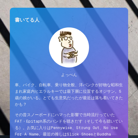
書いてる人
よっぺん
車、バイク、自転車、乗り物全般、洋パンクが好物な昭和生
まれ家庭内ヒエラルキーでは最下層に位置するオジサン。5
歳の娘がいる。とても生意気だったが最近は落ち着いてきた
かも？
その昔スノーボードにハマった影響で当時流行っていた
FAT・Epitaph系のバンドを聴きだす（そして今も聴いてい
る）。お気に入りはPennywise、Strung Out、No Use
For A Name。最近の推しはSlick ShoesとBuddha