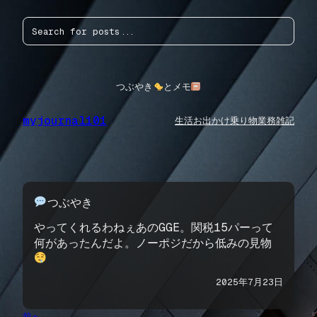
内
検
容
索
を
ス
キ
ッ
つぶやき
とメモ
プ
myjournal101
生活
お出かけ
乗り物
業務
雑記
つぶやき
やってくれるわねぇあのGGE。関税15パーって
何があったんだよ。ノーポジだから低みの見物
2025年7月23日
前へ