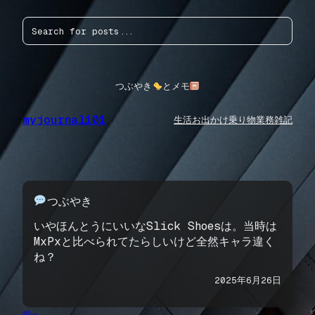
内
検
容
索
を
ス
キ
ッ
つぶやき
とメモ
プ
myjournal101
生活
お出かけ
乗り物
業務
雑記
つぶやき
いやほんとうにいいなSlick Shoesは。当時は
MxPxと比べられてたらしいけど全然キャラ違く
ね？
2025年6月26日
前へ