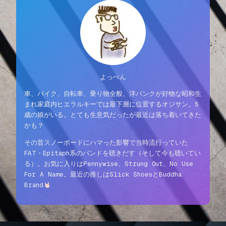
よっぺん
車、バイク、自転車、乗り物全般、洋パンクが好物な昭和生
まれ家庭内ヒエラルキーでは最下層に位置するオジサン。5
歳の娘がいる。とても生意気だったが最近は落ち着いてきた
かも？
その昔スノーボードにハマった影響で当時流行っていた
FAT・Epitaph系のバンドを聴きだす（そして今も聴いてい
る）。お気に入りはPennywise、Strung Out、No Use
For A Name。最近の推しはSlick ShoesとBuddha
Brand