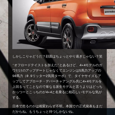
しかしこりゃどうだ？顔面はちょっとやり過ぎじゃない？笑
“オフロードテイストを加えた”とあるけど、4×4モデルのガ
ワだけのアップデートじゃなくてエンジンは5馬力アップの
90馬力（0.9リッター2気筒ターボ）で、タイヤサイズもア
ップしてアプローチ・デパーチャアングル共に4×4モデルを
上回るってことなので単なる派生モデルと言うよりはどっち
かっつーとこっちのが4×4と名乗るに相応しいモデルな気が
する。
日本で売るのかは相変わらず不明。本国での正式発表もまだ
だからね。もうちょっと待つしかないね。