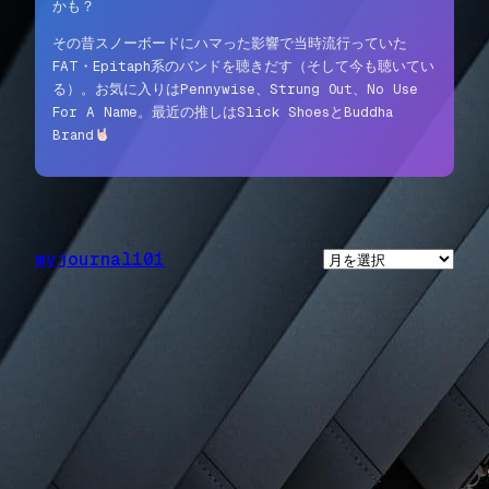
かも？
その昔スノーボードにハマった影響で当時流行っていた
FAT・Epitaph系のバンドを聴きだす（そして今も聴いてい
る）。お気に入りはPennywise、Strung Out、No Use
For A Name。最近の推しはSlick ShoesとBuddha
Brand
myjournal101
ア
ー
カ
イ
ブ