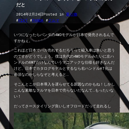
だと
2014年2月24日
Posted in
乗り物
#
FIAT
 #
PANDA
 #
クルマ
いつになったらパンダの4WDモデルが日本で発売されるんで
すかねぇ。
これほど日本でバカ売れするだろうって輸入車は無いと思う
のですがどうでしょう。僕は先代の4WDモデルみたいに左ハ
ンドルの6MTだけなんていうマニアックな仕様も好きなんだ
けど、日本でカタログモデルとするなら右ハンドルAT化は
必須なのかしらなぞと考えると…
そこんとこが日本導入を遅らせてる原因なのかもね！しかし
こんな素敵なクルマを日本で売らないだなんて…もったいな
い！
だってさースタイリング良いしオフロードだって走れるし