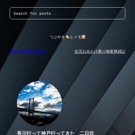
内
検
容
索
を
ス
キ
ッ
つぶやき
とメモ
プ
myjournal101
生活
お出かけ
乗り物
業務
雑記
香川行って神戸行ってきた 二日目