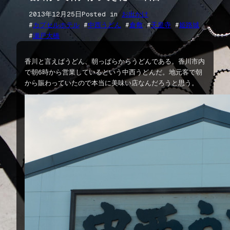
2013年12月25日
Posted in
お出かけ
#
カプセルホテル
 #
中西うどん
 #
倉敷
 #
天皇寺
 #
姫路城
#
瀬戸大橋
香川と言えばうどん、朝っぱらからうどんである。香川市内
で朝6時から営業しているという中西うどんだ。地元客で朝
から賑わっていたので本当に美味い店なんだろうと思う。