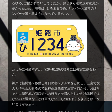
るひめ」は描かれているそうだが、おじさん達の反対意見が
多かったため、現在は「しろまるひめ」ナンバーと通常のナ
ンバーを選べるようになっているらしい。
たしかに可愛すぎか。YZF-R125の後ろには確実に似合わ
ん。
神戸は新開地へ移動し今日の宿へクルマをとめる。三宮で友
人と待ち合わせるので阪神高速鉄道で三宮へ向かう。おばち
ゃんに新開地の商店街への行き方を尋ねられたが地元民では
ないので適当なことは言えない。じつはぼくもきょうほっか
いどうから云々…