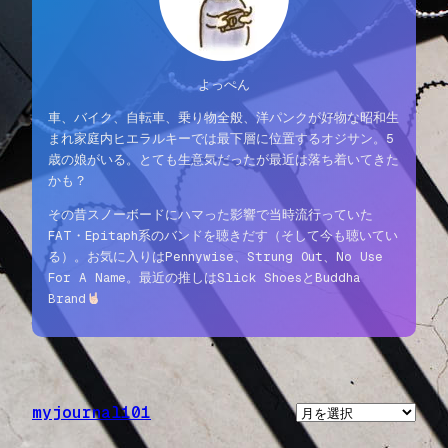
よっぺん
車、バイク、自転車、乗り物全般、洋パンクが好物な昭和生
まれ家庭内ヒエラルキーでは最下層に位置するオジサン。5
歳の娘がいる。とても生意気だったが最近は落ち着いてきた
かも？
その昔スノーボードにハマった影響で当時流行っていた
FAT・Epitaph系のバンドを聴きだす（そして今も聴いてい
る）。お気に入りはPennywise、Strung Out、No Use
For A Name。最近の推しはSlick ShoesとBuddha
Brand
myjournal101
ア
ー