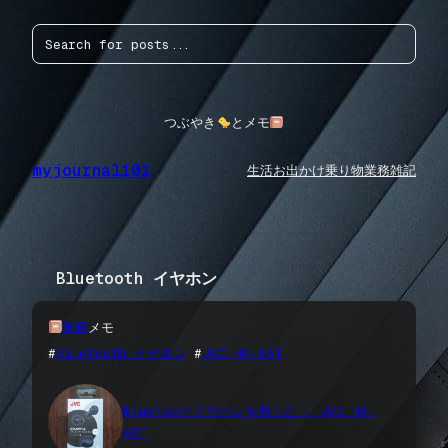
内
検
容
索
を
ス
キ
ッ
つぶやき
とメモ
プ
myjournal101
生活
お出かけ
乗り物
業務
雑記
Bluetooth イヤホン
業務
メモ
#
Bluetooth イヤホン
 #
JVC HA-A5T
Bluetoothイヤホンを買った – JVC HA-
A5T