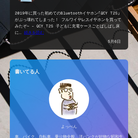
2019年に買った初めてのBluetoothイヤホン「QCY T2S」
がぶっ壊れてしまった！ フルワイヤレスイヤホンを買って
みたぞ〜 – QCY T2S 子どもに充電ケースごとばしばし床
に…
続きを読む
5月6日
書いてる人
よっぺん
車、バイク、自転車、乗り物全般、洋パンクが好物な昭和生