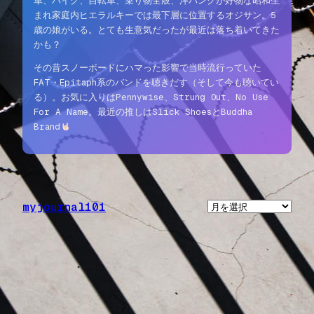
車、バイク、自転車、乗り物全般、洋パンクが好物な昭和生
まれ家庭内ヒエラルキーでは最下層に位置するオジサン。5
歳の娘がいる。とても生意気だったが最近は落ち着いてきた
かも？
その昔スノーボードにハマった影響で当時流行っていた
FAT・Epitaph系のバンドを聴きだす（そして今も聴いてい
る）。お気に入りはPennywise、Strung Out、No Use
For A Name。最近の推しはSlick ShoesとBuddha
Brand
myjournal101
ア
ー
カ
イ
ブ