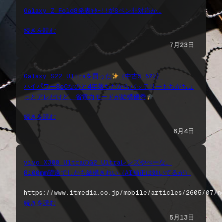
Galaxy Z Fold8発表ｷﾀｰ!!がSペン非対応か…
続きを読む
7月23日
Galaxy S22 Ultraを買った
（中古5.5ﾏﾝ）
ハイパワーSoCなのと4年落ちだからバッテリーもちがちょ
っとアレだけど、省電力モードが結構優秀
続きを読む
6月4日
vivo X300 UltraのG2 Ultraレンズやべーな。
8100mm望遠でしかも結構きれい（AI補正は効いてるが）
https://www.itmedia.co.jp/mobile/articles/2605/07/n
続きを読む
5月13日