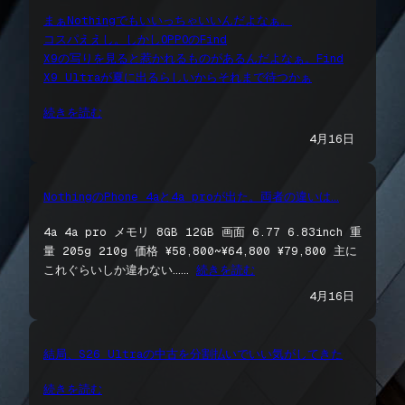
まぁNothingでもいいっちゃいいんだよなぁ。
コスパええし。しかしOPPOのFind
X9の写りを見ると惹かれるものがあるんだよなぁ。Find
X9 Ultraが夏に出るらしいからそれまで待つかぁ
続きを読む
4月16日
NothingのPhone 4aと4a proが出た。両者の違いは…
4a 4a pro メモリ 8GB 12GB 画面 6.77 6.83inch 重
量 205g 210g 価格 ¥58,800~¥64,800 ¥79,800 主に
これぐらいしか違わない……
続きを読む
4月16日
結局、S26 Ultraの中古を分割払いでいい気がしてきた
続きを読む