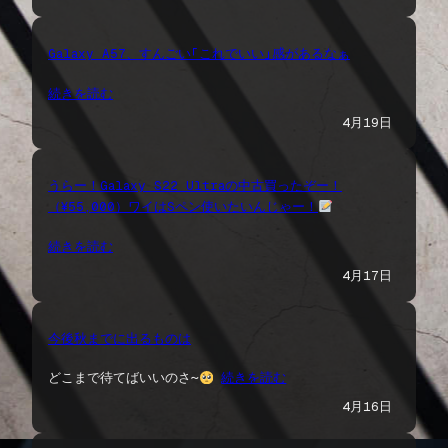
Galaxy A57、すんごい「これでいい」感があるなぁ
続きを読む
4月19日
うらー！Galaxy S22 Ultraの中古買ったぞー！
（¥55,000）ワイはSペン使いたいんじゃー！
続きを読む
4月17日
今後秋までに出るものは
どこまで待てばいいのさ〜
続きを読む
4月16日