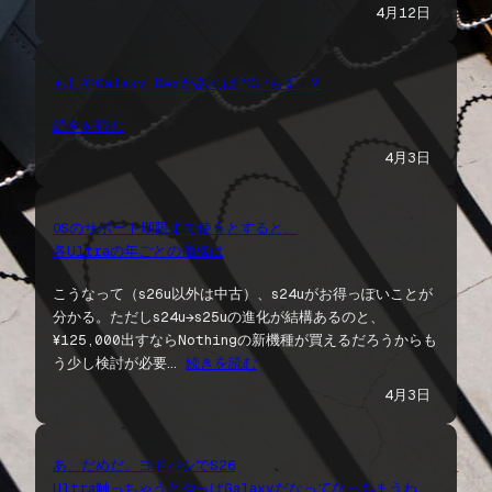
4月12日
もしやGalaxy DexがあればPCいらず…？
続きを読む
4月3日
OSのサポート期限まで使うとすると、
各Ultraの年ごとの価格は
こうなって（s26u以外は中古）、s24uがお得っぽいことが
分かる。ただしs24u→s25uの進化が結構あるのと、
¥125,000出すならNothingの新機種が買えるだろうからも
う少し検討が必要…
続きを読む
4月3日
あ、だめだ。ヨドバシでS26
Ultra触っちゃうとやっぱGalaxyだなってなっちまうわ