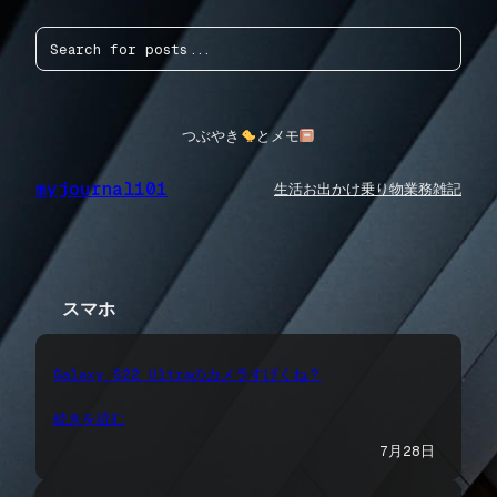
内
検
容
索
を
ス
キ
ッ
つぶやき
とメモ
プ
myjournal101
生活
お出かけ
乗り物
業務
雑記
スマホ
Galaxy S22 Ultraのカメラすげくね？
続きを読む
7月28日