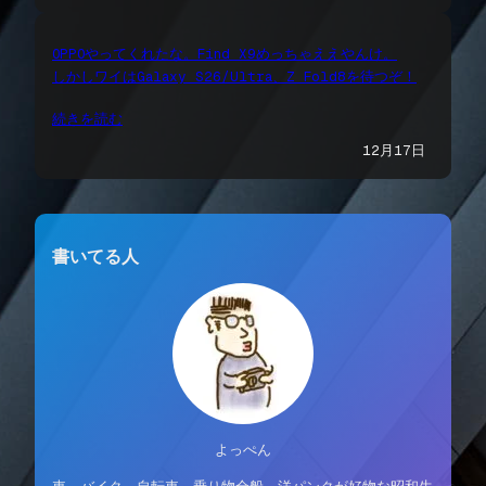
OPPOやってくれたな。Find X9めっちゃええやんけ。
しかしワイはGalaxy S26/Ultra、Z Fold8を待つぞ！
続きを読む
12月17日
書いてる人
よっぺん