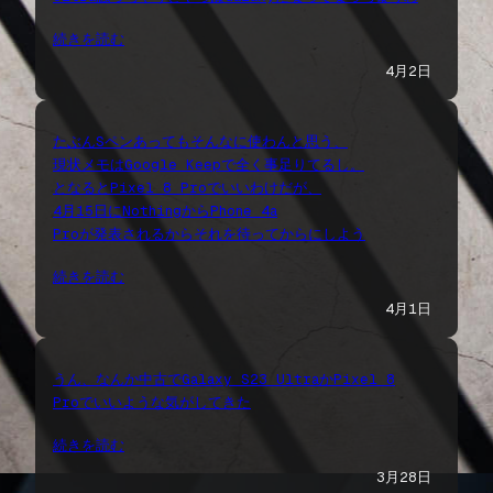
続きを読む
4月2日
たぶんSペンあってもそんなに使わんと思う、
現状メモはGoogle Keepで全く事足りてるし。
となるとPixel 8 Proでいいわけだが、
4月15日にNothingからPhone 4a
Proが発表されるからそれを待ってからにしよう
続きを読む
4月1日
うん、なんか中古でGalaxy S23 UltraかPixel 8
Proでいいような気がしてきた
続きを読む
3月28日